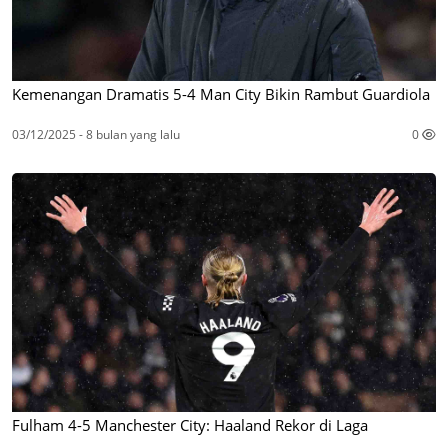
Kemenangan Dramatis 5-4 Man City Bikin Rambut Guardiola
03/12/2025 - 8 bulan yang lalu
0
Fulham 4-5 Manchester City: Haaland Rekor di Laga