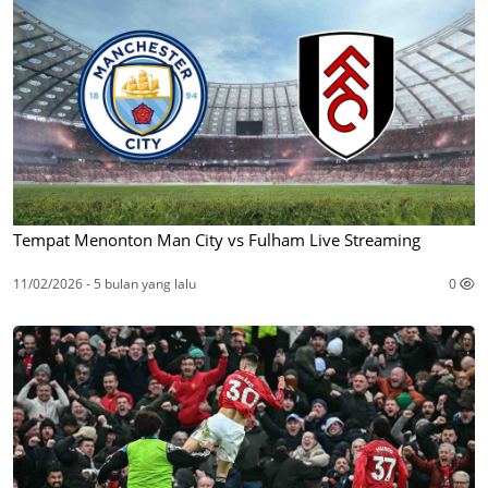
Tempat Menonton Man City vs Fulham Live Streaming
11/02/2026 - 5 bulan yang lalu
0