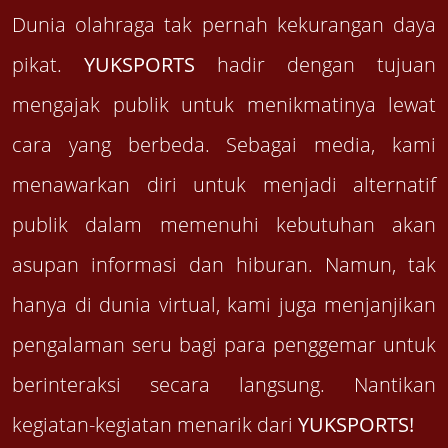
Dunia olahraga tak pernah kekurangan daya
pikat.
YUKSPORTS
hadir dengan tujuan
mengajak publik untuk menikmatinya lewat
cara yang berbeda. Sebagai media, kami
menawarkan diri untuk menjadi alternatif
publik dalam memenuhi kebutuhan akan
asupan informasi dan hiburan. Namun, tak
hanya di dunia virtual, kami juga menjanjikan
pengalaman seru bagi para penggemar untuk
berinteraksi secara langsung. Nantikan
kegiatan-kegiatan menarik dari
YUKSPORTS!