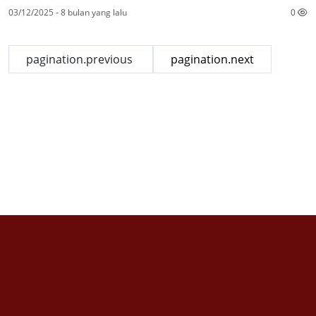
03/12/2025 - 8 bulan yang lalu
0
pagination.previous
pagination.next