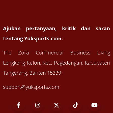
Ajukan pertanyaan, kritik dan saran
tentang Yuksports.com.
The Zora Commercial Business Living
Lengkong Kulon, Kec. Pagedangan, Kabupaten
Tangerang, Banten 15339
support@yuksports.com