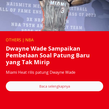
OTHERS | NBA
Dwayne Wade Sampaikan
Pembelaan Soal Patung Baru
yang Tak Mirip
Miami Heat rilis patung Dwayne Wade
Baca selengkapnya