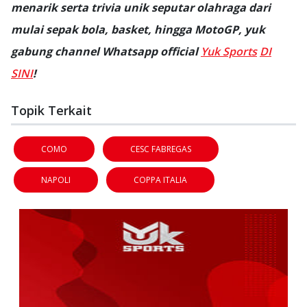
menarik serta trivia unik seputar olahraga dari
mulai sepak bola, basket, hingga MotoGP, yuk
gabung channel Whatsapp official
Yuk Sports
DI
SINI
!
Topik Terkait
COMO
CESC FABREGAS
NAPOLI
COPPA ITALIA