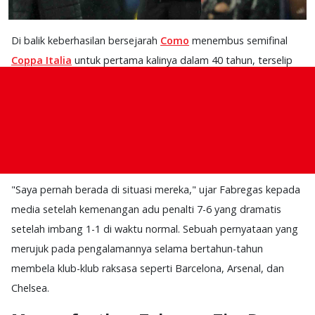
Di balik keberhasilan bersejarah
Como
menembus semifinal
Coppa Italia
untuk pertama kalinya dalam 40 tahun, terselip
sebuah pidato singkat namun magis dari
Cesc Fabregas
.
Sesaat sebelum adu penalti dimulai melawan
Napoli
di
Stadion Diego Armando Maradona yang intimidatif, pelatih
asal Spanyol itu membisikkan satu hal yang mengubah
ketegangan menjadi keberanian.
"Saya pernah berada di situasi mereka," ujar Fabregas kepada
media setelah kemenangan adu penalti 7-6 yang dramatis
setelah imbang 1-1 di waktu normal. Sebuah pernyataan yang
merujuk pada pengalamannya selama bertahun-tahun
membela klub-klub raksasa seperti Barcelona, Arsenal, dan
Chelsea.