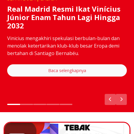
Real Madrid Resmi Ikat Vinícius
Júnior Enam Tahun Lagi Hingga
2032
Vinicius mengakhiri spekulasi berbulan-bulan dan
menolak ketertarikan klub-klub besar Eropa demi
bertahan di Santiago Bernabéu.
Baca selengkapnya
TEBAK