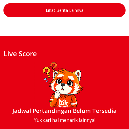
Lihat Berita Lainnya
Live Score
Jadwal Pertandingan Belum Tersedia
Yuk cari hal menarik lainnya!