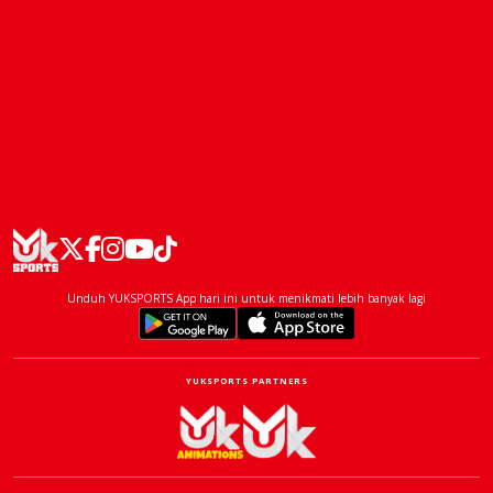
Unduh YUKSPORTS App hari ini untuk menikmati lebih banyak lagi
YUKSPORTS PARTNERS