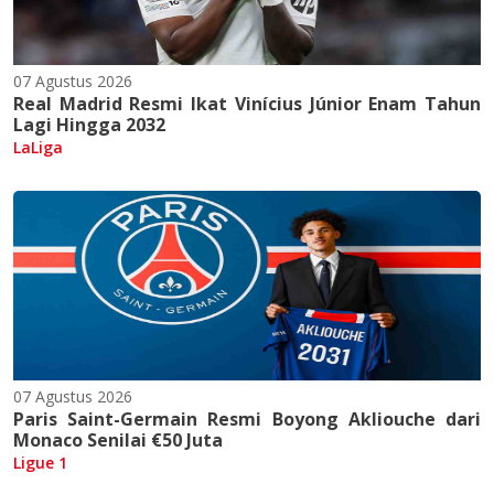
07 Agustus 2026
Real Madrid Resmi Ikat Vinícius Júnior Enam Tahun
Lagi Hingga 2032
LaLiga
07 Agustus 2026
Paris Saint-Germain Resmi Boyong Akliouche dari
Monaco Senilai €50 Juta
Ligue 1