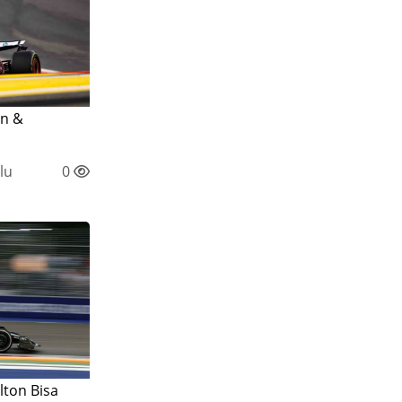
on &
lu
0
lton Bisa