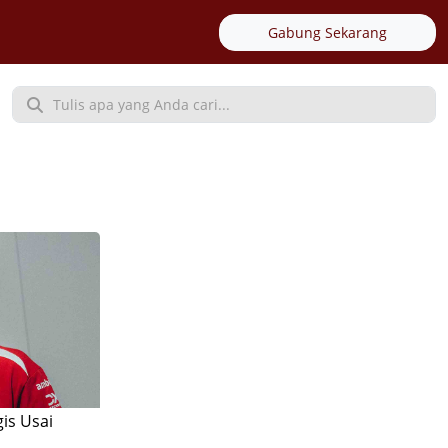
Gabung Sekarang
is Usai