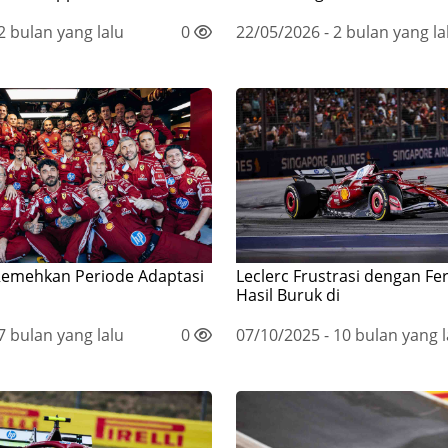
2 bulan yang lalu
0
22/05/2026 - 2 bulan yang la
 Remehkan Periode Adaptasi
Leclerc Frustrasi dengan Fer
Hasil Buruk di
7 bulan yang lalu
0
07/10/2025 - 10 bulan yang l