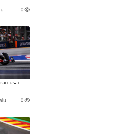
lu
0
rari usai
alu
0