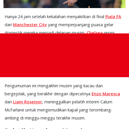
Hanya 24 jam setelah kekalahan menyakitkan di final
Piala FA
dari
Manchester City
yang memperpanjang puasa gelar
domestik mereka menjadi delapan musim,
Chelsea
resmi
mengonfirmasi penunjukan
Xabi Alonso
sebagai manajer baru
mereka. Pria asal Spanyol berusia 44 tahun itu telah menyetujui
kontrak menggiurkan berdurasi empat tahun di Stamford
Bridge, dengan masa jabatannya resmi dimulai pada 1 Juli
2026.
Pengumuman ini mengakhiri musim yang kacau dan
bergejolak, yang berakhir dengan dipecatnya
Enzo Maresca
dan
Liam Rosenior
, meninggalkan pelatih interim Calum
McFarlane untuk mengemudikan kapal yang terombang-
ambing di minggu-minggu terakhir musim.