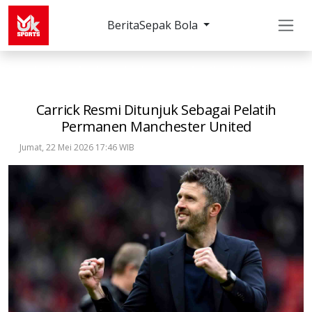
Berita
Sepak Bola
Sepak Bola
Premier League
Carrick Resmi Ditu
Carrick Resmi Ditunjuk Sebagai Pelatih
Permanen Manchester United
Jumat, 22 Mei 2026 17:46 WIB