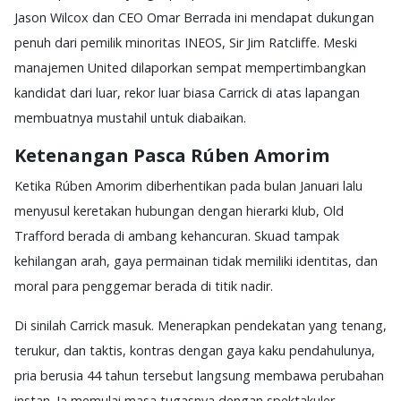
Jason Wilcox dan CEO Omar Berrada ini mendapat dukungan
penuh dari pemilik minoritas INEOS, Sir Jim Ratcliffe. Meski
manajemen United dilaporkan sempat mempertimbangkan
kandidat dari luar, rekor luar biasa Carrick di atas lapangan
membuatnya mustahil untuk diabaikan.
Ketenangan Pasca Rúben Amorim
Ketika Rúben Amorim diberhentikan pada bulan Januari lalu
menyusul keretakan hubungan dengan hierarki klub, Old
Trafford berada di ambang kehancuran. Skuad tampak
kehilangan arah, gaya permainan tidak memiliki identitas, dan
moral para penggemar berada di titik nadir.
Di sinilah Carrick masuk. Menerapkan pendekatan yang tenang,
terukur, dan taktis, kontras dengan gaya kaku pendahulunya,
pria berusia 44 tahun tersebut langsung membawa perubahan
instan. Ia memulai masa tugasnya dengan spektakuler,