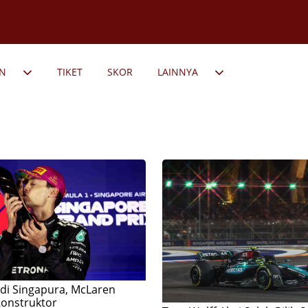
AN
TIKET
SKOR
LAINNYA
 di Singapura, McLaren
Konstruktor