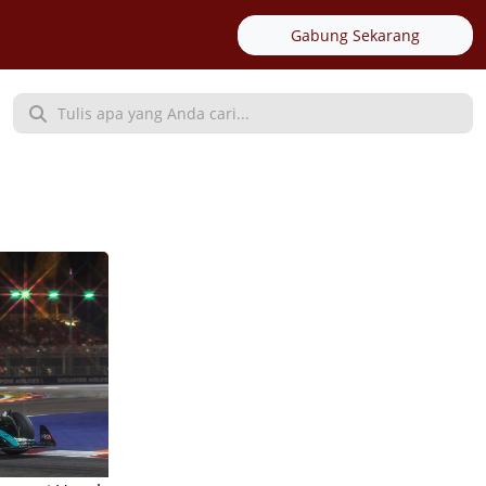
Gabung Sekarang