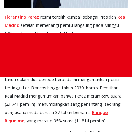
Florentino Perez
resmi terpilih kembali sebagai Presiden
Real
Madrid
setelah memenangi pemilu langsung pada Minggu
(7/6) malam waktu setempat. Hasil ini menandai momen
bersejarah bagi raksasa Spanyol tersebut, mengingat ini
adalah pertama kalinya pemilihan presiden Real Madrid yang
melibatkan penantang sejak tahun 2006.
Pria berusia 79 tahun yang telah memimpin klub selama 23
tahun dalam dua periode berbeda ini mengamankan posisi
tertinggi Los Blancos hingga tahun 2030. Komisi Pemilihan
Real Madrid mengumumkan bahwa Perez meraih 65% suara
(21.741 pemilih), menumbangkan sang penantang, seorang
pengusaha muda berusia 37 tahun bernama
Enrique
Riquelme
, yang meraup 35% suara (11.814 pemilih).