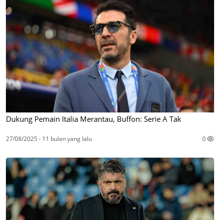
Dukung Pemain Italia Merantau, Buffon: Serie A Tak
27/08/2025 - 11 bulan yang lalu
0