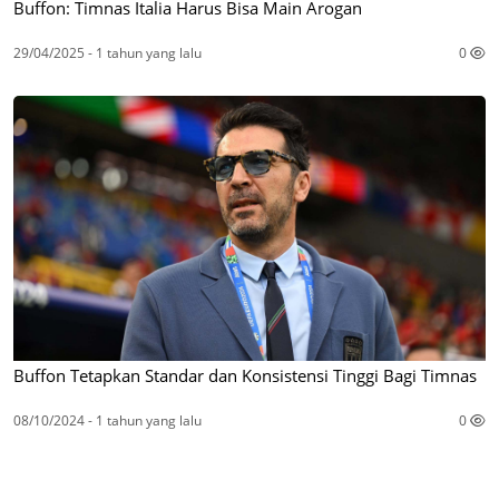
Buffon: Timnas Italia Harus Bisa Main Arogan
29/04/2025 - 1 tahun yang lalu
0
Buffon Tetapkan Standar dan Konsistensi Tinggi Bagi Timnas
08/10/2024 - 1 tahun yang lalu
0