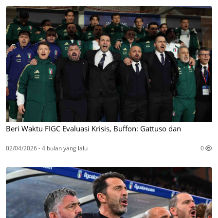
Beri Waktu FIGC Evaluasi Krisis, Buffon: Gattuso dan
02/04/2026 - 4 bulan yang lalu
0