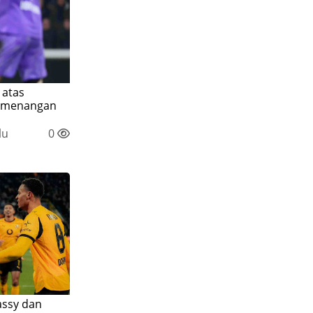
 atas
Kemenangan
lu
0
assy dan