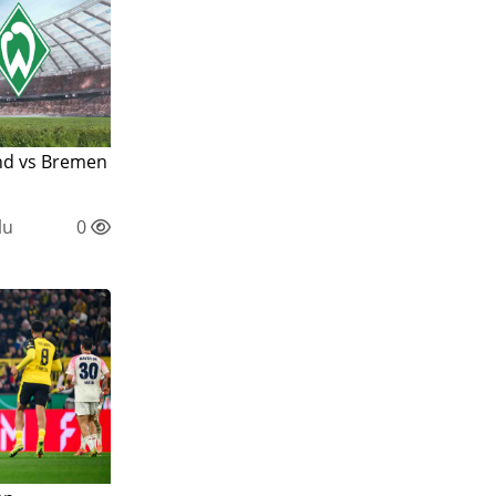
d vs Bremen
lu
0