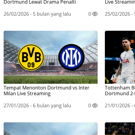
Dortmund Lewat Drama Penalti
Live Streami
26/02/2026 - 5 bulan yang lalu
0
25/02/2026 - 
Tempat Menonton Dortmund vs Inter
Tottenham B
Milan Live Streaming
Dortmund 2-
27/01/2026 - 6 bulan yang lalu
0
21/01/2026 - 