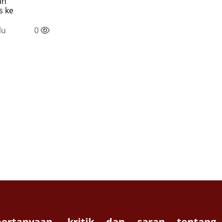
an
s ke
lu
0
ertanyaan, kritik dan saran tentang