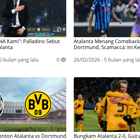
NA Kami": Palladino Sebut
Atalanta Menang Comeback
alanta
Dortmund, Scamacca: Ini 
5 bulan yang lalu
0
26/02/2026 - 5 bulan yang la
nton Atalanta vs Dortmund
Bungkam Atalanta 2-0, Guir