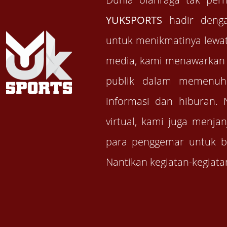
YUKSPORTS
hadir denga
untuk menikmatinya lewat
media, kami menawarkan d
publik dalam memenuh
informasi dan hiburan.
virtual, kami juga menja
para penggemar untuk be
Nantikan kegiatan-kegiata