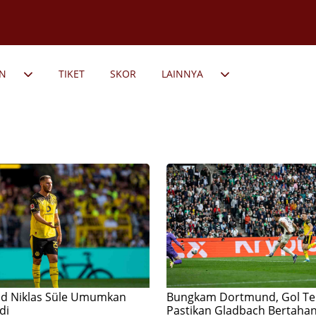
AN
TIKET
SKOR
LAINNYA
d Niklas Süle Umumkan
Bungkam Dortmund, Gol Tel
di
Pastikan Gladbach Bertaha