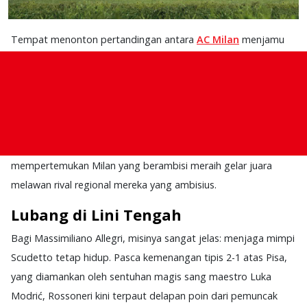
Tempat menonton pertandingan antara
AC Milan
menjamu
Como
pada pekan ke-24
Serie A
2025-26 yang akan
berlangsung pada Kamis (19/2) pukul 2.45 dini hari WIB.
Pertandingan ini awalnya direncanakan berlangsung di
Australia karena San Siro menjadi tuan rumah upacara
pembukaan Olimpiade Musim Dingin. Laga ini akan
mempertemukan Milan yang berambisi meraih gelar juara
melawan rival regional mereka yang ambisius.
Lubang di Lini Tengah
Bagi Massimiliano Allegri, misinya sangat jelas: menjaga mimpi
Scudetto tetap hidup. Pasca kemenangan tipis 2-1 atas Pisa,
yang diamankan oleh sentuhan magis sang maestro Luka
Modrić, Rossoneri kini terpaut delapan poin dari pemuncak