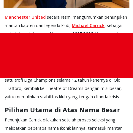
Manchester United
secara resmi mengumumkan penunjukan
mantan kapten dan legenda klub,
Michael Carrick
, sebagai
pelatih kepala hingga akhir musim 2025/2026. Keputusan ini
diambil oleh jajaran petinggi INEOS setelah pemecatan
Ruben
Amorim
pekan lalu dan berakhirnya masa tugas singkat
Darren Fletcher
sebagai pelatih sementara.
Carrick, yang memenangkan lima gelar Premier League dan
satu trofi Liga Champions selama 12 tahun kariernya di Old
Trafford, kembali ke Theatre of Dreams dengan misi besar,
yaitu memulihkan stabilitas klub yang tengah dilanda krisis.
Pilihan Utama di Atas Nama Besar
Penunjukan Carrick dilakukan setelah proses seleksi yang
melibatkan beberapa nama ikonik lainnya, termasuk mantan