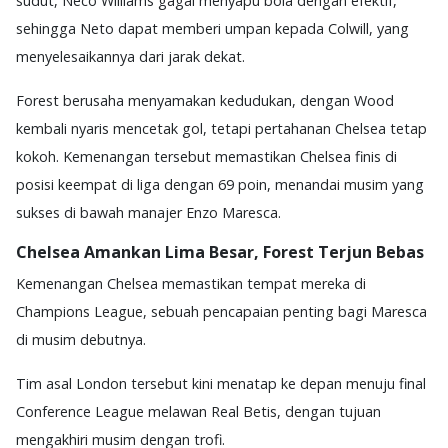
sudut, Neco Williams gagal menyapu bola dengan efektif,
sehingga Neto dapat memberi umpan kepada Colwill, yang
menyelesaikannya dari jarak dekat.
Forest berusaha menyamakan kedudukan, dengan Wood
kembali nyaris mencetak gol, tetapi pertahanan Chelsea tetap
kokoh. Kemenangan tersebut memastikan Chelsea finis di
posisi keempat di liga dengan 69 poin, menandai musim yang
sukses di bawah manajer Enzo Maresca.
Chelsea Amankan Lima Besar, Forest Terjun Bebas
Kemenangan Chelsea memastikan tempat mereka di
Champions League, sebuah pencapaian penting bagi Maresca
di musim debutnya.
Tim asal London tersebut kini menatap ke depan menuju final
Conference League melawan Real Betis, dengan tujuan
mengakhiri musim dengan trofi.