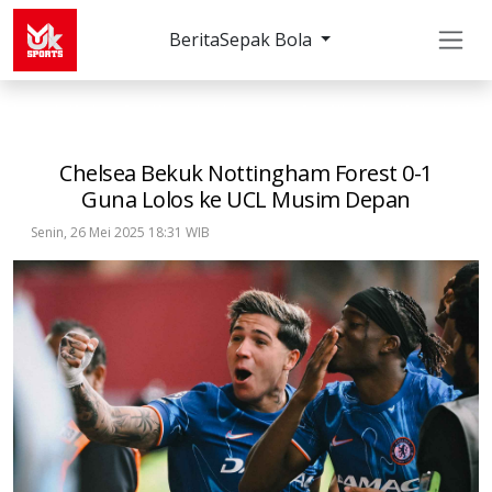
Berita
Sepak Bola
Sepak Bola
Premier League
Chelsea Bekuk Not
Chelsea Bekuk Nottingham Forest 0-1
Guna Lolos ke UCL Musim Depan
Senin, 26 Mei 2025 18:31 WIB