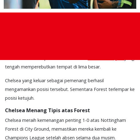
Chelsea
berhasil menang tipis 0-1 di kandang
Nottingham
Forest
dalam pertandingan sengit memperebutkan tempat di
zona
Champions League
musim depan.
Pertandingan yang berlangsung pada Minggu (25/5) malam
WIB tersebut mempertemukan dua tim
Premier League
yang
tengah memperebutkan tempat di lima besar.
Chelsea yang keluar sebagai pemenang berhasil
mengamankan posisi tersebut. Sementara Forest terlempar ke
posisi ketujuh.
Chelsea Menang Tipis atas Forest
Chelsea meraih kemenangan penting 1-0 atas Nottingham
Forest di City Ground, memastikan mereka kembali ke
Champions League setelah absen selama dua musim.