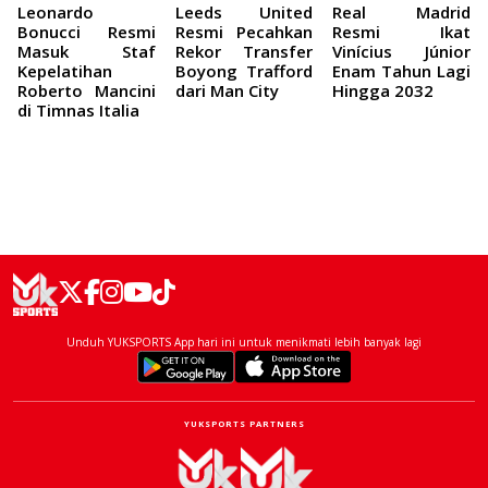
Leonardo
Leeds United
Real Madrid
Bonucci Resmi
Resmi Pecahkan
Resmi Ikat
Masuk Staf
Rekor Transfer
Vinícius Júnior
Kepelatihan
Boyong Trafford
Enam Tahun Lagi
Roberto Mancini
dari Man City
Hingga 2032
di Timnas Italia
Unduh YUKSPORTS App hari ini untuk menikmati lebih banyak lagi
YUKSPORTS PARTNERS