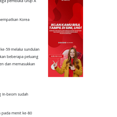
aga pembuka Grup A
enempatkan Korea
ke-59 melalui sundulan
atkan beberapa peluang
pten dan memasukkan
ng In-beom sudah
 pada menit ke-80