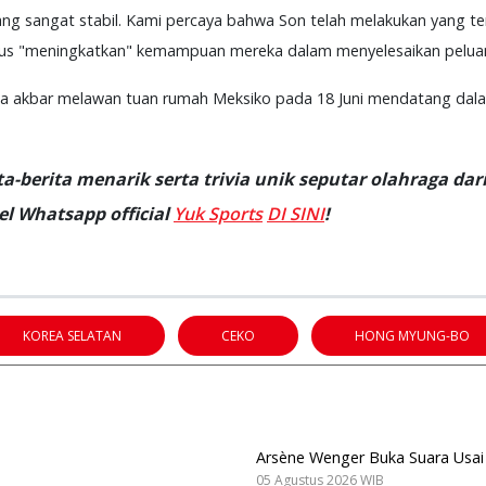
ng sangat stabil. Kami percaya bahwa Son telah melakukan yang terb
rus "meningkatkan" kemampuan mereka dalam menyelesaikan pelua
aga akbar melawan tuan rumah Meksiko pada 18 Juni mendatang dala
-berita menarik serta trivia unik seputar olahraga dari
l Whatsapp official
Yuk Sports
DI SINI
!
KOREA SELATAN
CEKO
HONG MYUNG-BO
Arsène Wenger Buka Suara Usai 
05 Agustus 2026 WIB