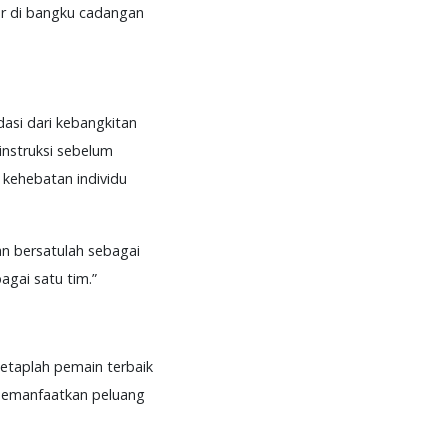
r di bangku cadangan
si dari kebangkitan
instruksi sebelum
 kehebatan individu
n bersatulah sebagai
gai satu tim.”
etaplah pemain terbaik
n memanfaatkan peluang