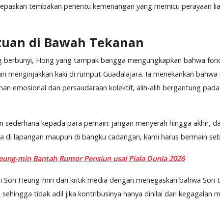
elepaskan tembakan penentu kemenangan yang memicu perayaan lia
atuan di Bawah Tekanan
ang berbunyi, Hong yang tampak bangga mengungkapkan bahwa fonda
ain menginjakkan kaki di rumput Guadalajara. Ia menekankan bahwa 
n emosional dan persaudaraan kolektif, alih-alih bergantung pada
 sederhana kepada para pemain: jangan menyerah hingga akhir, da
da di lapangan maupun di bangku cadangan, kami harus bermain seba
eung-min Bantah Rumor Pensiun usai Piala Dunia 2026
 Son Heung-min dari kritik media dengan menegaskan bahwa Son t
 sehingga tidak adil jika kontribusinya hanya dinilai dari kegagala