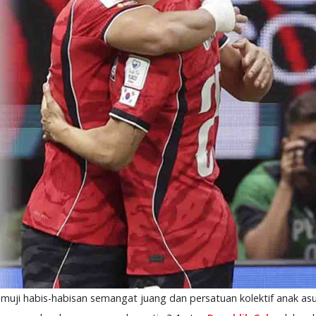
muji habis-habisan semangat juang dan persatuan kolektif anak as