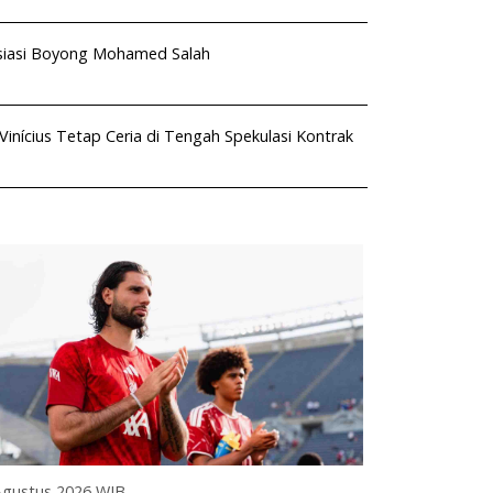
siasi Boyong Mohamed Salah
Vinícius Tetap Ceria di Tengah Spekulasi Kontrak
Agustus 2026 WIB
05 Agustus 20