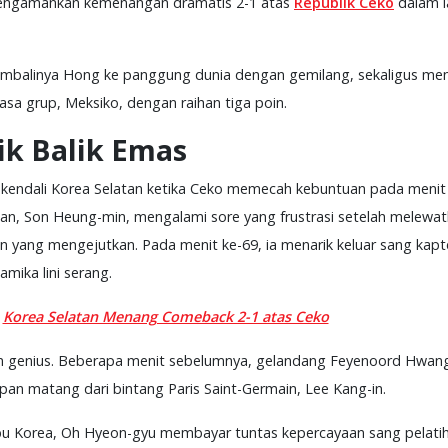
 mengamankan kemenangan dramatis 2-1 atas
Republik Ceko
dalam l
kembalinya Hong ke panggung dunia dengan gemilang, sekaligus m
sa grup, Meksiko, dengan raihan tiga poin.
ik Balik Emas
i kendali Korea Selatan ketika Ceko memecah kebuntuan pada menit 
alan, Son Heung-min, mengalami sore yang frustrasi setelah melew
 yang mengejutkan. Pada menit ke-69, ia menarik keluar sang ka
ika lini serang.
:
Korea Selatan Menang Comeback 2-1 atas Ceko
usan genius. Beberapa menit sebelumnya, gelandang Feyenoord Hwa
 matang dari bintang Paris Saint-Germain, Lee Kang-in.
 Korea, Oh Hyeon-gyu membayar tuntas kepercayaan sang pelatih