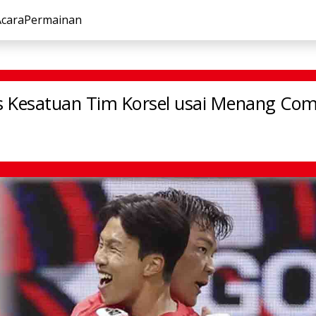
Acara
Permainan
ntalitas Kesatuan Tim Korsel usai Menang Comeback atas
s Kesatuan Tim Korsel usai Menang Com