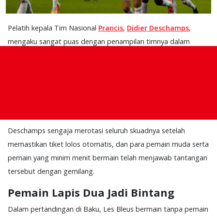
Pelatih kepala Tim Nasional
Prancis
,
Didier Deschamps
,
mengaku sangat puas dengan penampilan timnya dalam
kemenangan 3-1 atas
Azerbaijan
di laga penutup
Kualifikasi
Piala Dunia 2026.
Kepuasan Deschamps bukan hanya pada
hasil akhir, yang mengamankan rekor tak terkalahkan di Grup
D, tetapi pada respons yang ditunjukkan oleh pemain lapis
kedua saat bintang-bintang utama diistirahatkan.
Deschamps sengaja merotasi seluruh skuadnya setelah
memastikan tiket lolos otomatis, dan para pemain muda serta
pemain yang minim menit bermain telah menjawab tantangan
tersebut dengan gemilang.
Pemain Lapis Dua Jadi Bintang
Dalam pertandingan di Baku, Les Bleus bermain tanpa pemain