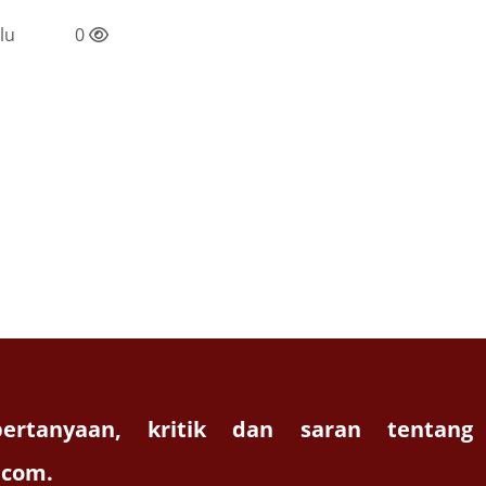
lu
0
ertanyaan, kritik dan saran tentang
.com.