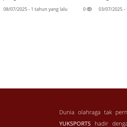
08/07/2025 - 1 tahun yang lalu
0
03/07/2025 - 
Dunia olahraga tak per
YUKSPORTS
hadir denga