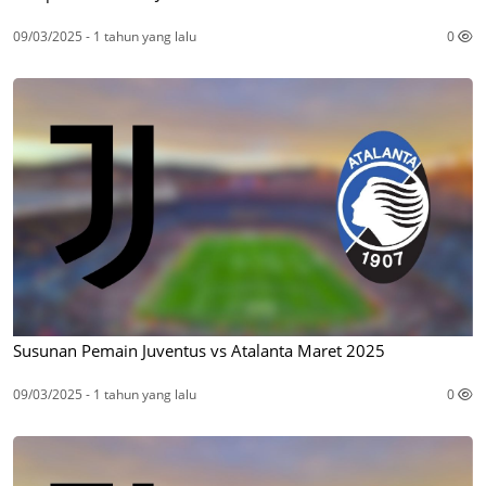
09/03/2025 - 1 tahun yang lalu
0
Susunan Pemain Juventus vs Atalanta Maret 2025
09/03/2025 - 1 tahun yang lalu
0