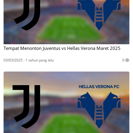
Tempat Menonton Juventus vs Hellas Verona Maret 2025
03/03/2025 - 1 tahun yang lalu
0