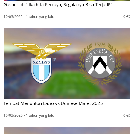
Gasperini: "Jika Kita Percaya, Segalanya Bisa Terjadi!"
10/03/2025 - 1 tahun yang lalu
0
Tempat Menonton Lazio vs Udinese Maret 2025
10/03/2025 - 1 tahun yang lalu
0