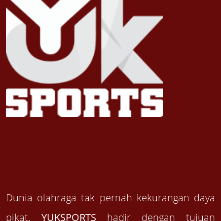
Dunia olahraga tak pernah kekurangan daya
pikat.
YUKSPORTS
hadir dengan tujuan