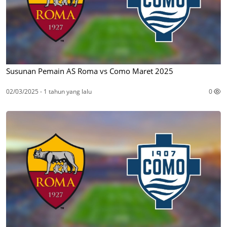
Susunan Pemain AS Roma vs Como Maret 2025
02/03/2025 - 1 tahun yang lalu
0