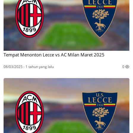
Tempat Menonton Lecce vs AC Milan Maret 2025
08/03/2025 - 1 tahun yang lalu
0