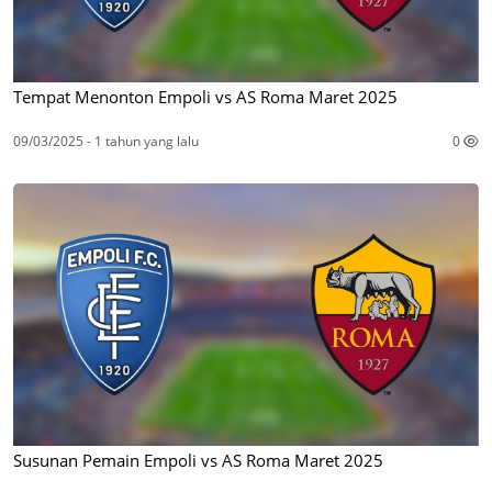
Tempat Menonton Empoli vs AS Roma Maret 2025
09/03/2025 - 1 tahun yang lalu
0
Susunan Pemain Empoli vs AS Roma Maret 2025