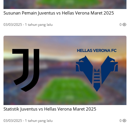
Susunan Pemain Juventus vs Hellas Verona Maret 2025
03/03/2025 - 1 tahun yang lalu
0
Statistik Juventus vs Hellas Verona Maret 2025
03/03/2025 - 1 tahun yang lalu
0