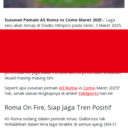
Susunan Pemain AS Roma vs Como Maret 2025 -
Laga
seru akan tersaji di
Stadio Olimpico pada Senin, 3 Maret 2025
,
ketika
AS Roma menjamu Como dalam lanjutan pekan ke-27
Serie A
2024/2025
.
Roma datang dengan ambisi besar untuk membalas kekalahan
di pertemuan pertama musim ini, sementara Como tengah
percaya diri usai meraih dua kemenangan beruntun.
Selain duel strategi antara Claudio Ranieri dan Cesc Fabregas,
pertemuan ini juga bakal menarik karena perbedaan kekuatan
skuad masing-masing tim.
Seperti apa
susunan pemain
AS Roma
vs
Como
Maret 2025
?
Yuk, simak ulasan lengkapnya di artikel
YukSports
hari ini!
Roma On Fire, Siap Jaga Tren Positif
AS Roma sedang dalam periode emas.
Giallorossi tak
terkalahkan dalam lima laga terakhir di semua ajang (M4 S1