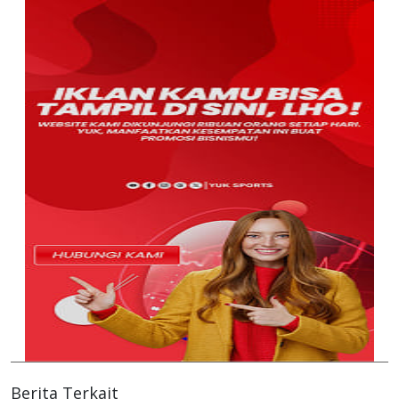
Berita Terkait