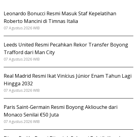
Leonardo Bonucci Resmi Masuk Staf Kepelatihan
Roberto Mancini di Timnas Italia
07 Agustus 2026 WIB
Leeds United Resmi Pecahkan Rekor Transfer Boyong
Trafford dari Man City
07 Agustus 2026 WIB
Real Madrid Resmi Ikat Vinícius Júnior Enam Tahun Lagi
Hingga 2032
07 Agustus 2026 WIB
Paris Saint-Germain Resmi Boyong Akliouche dari
Monaco Senilai €50 Juta
07 Agustus 2026 WIB