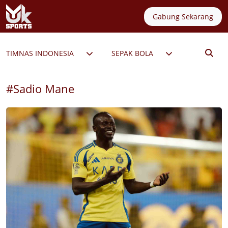
Gabung Sekarang
TIMNAS INDONESIA
SEPAK BOLA
PERMAIN
#Sadio Mane