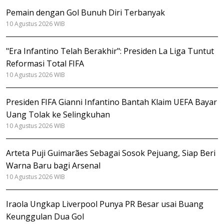
Pemain dengan Gol Bunuh Diri Terbanyak
10 Agustus 2026 WIB
"Era Infantino Telah Berakhir": Presiden La Liga Tuntut
Reformasi Total FIFA
10 Agustus 2026 WIB
Presiden FIFA Gianni Infantino Bantah Klaim UEFA Bayar
Uang Tolak ke Selingkuhan
10 Agustus 2026 WIB
Arteta Puji Guimarães Sebagai Sosok Pejuang, Siap Beri
Warna Baru bagi Arsenal
10 Agustus 2026 WIB
Iraola Ungkap Liverpool Punya PR Besar usai Buang
Keunggulan Dua Gol