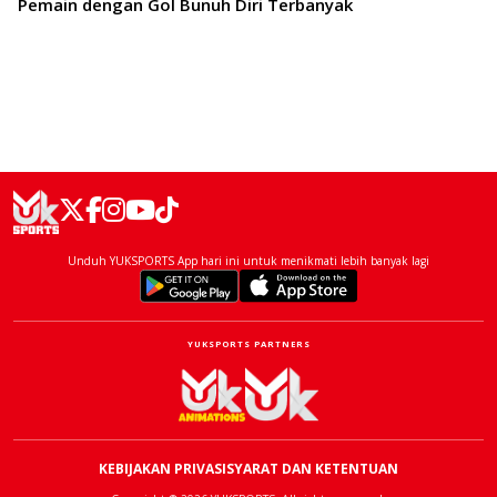
Pemain dengan Gol Bunuh Diri Terbanyak
Unduh YUKSPORTS App hari ini untuk menikmati lebih banyak lagi
YUKSPORTS PARTNERS
KEBIJAKAN PRIVASI
SYARAT DAN KETENTUAN