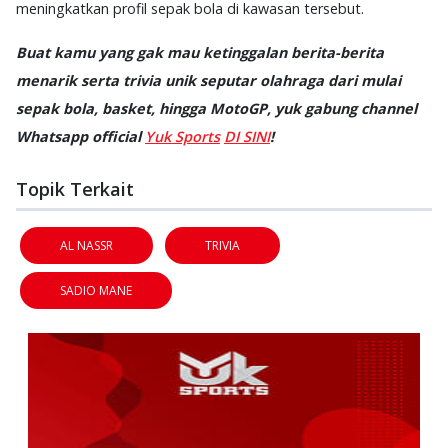
meningkatkan profil sepak bola di kawasan tersebut.
Buat kamu yang gak mau ketinggalan berita-berita
menarik serta trivia unik seputar olahraga dari mulai
sepak bola, basket, hingga MotoGP, yuk gabung channel
Whatsapp official
Yuk Sports
DI SINI
!
Topik Terkait
AL NASSR
TRIVIA
SADIO MANE