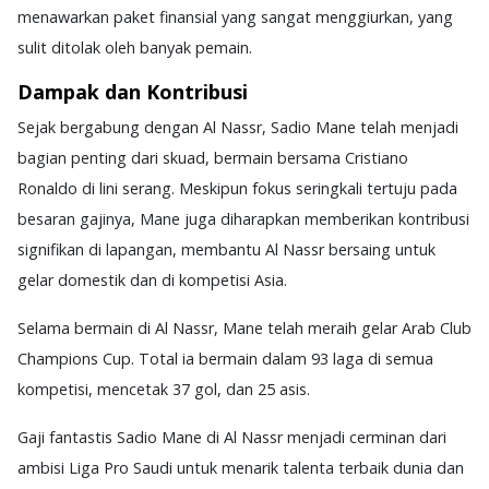
menawarkan paket finansial yang sangat menggiurkan, yang
sulit ditolak oleh banyak pemain.
Dampak dan Kontribusi
Sejak bergabung dengan Al Nassr, Sadio Mane telah menjadi
bagian penting dari skuad, bermain bersama Cristiano
Ronaldo di lini serang. Meskipun fokus seringkali tertuju pada
besaran gajinya, Mane juga diharapkan memberikan kontribusi
signifikan di lapangan, membantu Al Nassr bersaing untuk
gelar domestik dan di kompetisi Asia.
Selama bermain di Al Nassr, Mane telah meraih gelar Arab Club
Champions Cup. Total ia bermain dalam 93 laga di semua
kompetisi, mencetak 37 gol, dan 25 asis.
Gaji fantastis Sadio Mane di Al Nassr menjadi cerminan dari
ambisi Liga Pro Saudi untuk menarik talenta terbaik dunia dan