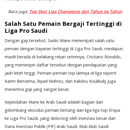
Baca juga:
Top Skor Liga Champions dari Tahun ke Tahun
Salah Satu Pemain Bergaji Tertinggi di
Liga Pro Saudi
Dengan gaji tersebut, Sadio Mane menempati salah satu
pemain dengan bayaran tertinggi di Liga Pro Saudi, meskipun
masih berada di belakang rekan setimnya, Cristiano Ronaldo,
yang memimpin daftar tersebut dengan pendapatan yang
jauh lebih tinggi. Pemain-pemain top lainnya di liga seperti
Karim Benzema, Riyad Mahrez, dan Kalidou Koulibaly juga
menerima gaji yang sangat besar.
Kepindahan Mane ke Arab Saudi adalah bagian dari
gelombang eksodus pemain bintang dari liga-liga top Eropa
ke Liga Pro Saudi, yang didorong oleh investasi besar dari
Dana Investasi Publik (PIF) Arab Saudi. Klub-klub Saudi