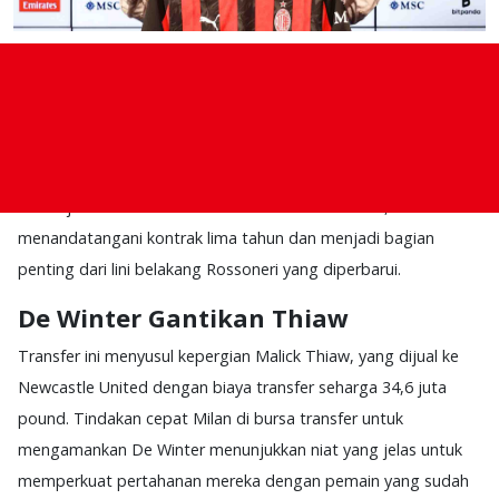
AC Milan
telah secara resmi merampungkan transfer bek
Koni
De Winter
dari Genoa dalam kesepakatan yang dilaporkan
bernilai €20 juta.
Pemain Belgia berusia 23 tahun itu, yang juga menarik minat
dari sejumlah klub termasuk Inter dan Tottenham,
menandatangani kontrak lima tahun dan menjadi bagian
penting dari lini belakang Rossoneri yang diperbarui.
De Winter Gantikan Thiaw
Transfer ini menyusul kepergian Malick Thiaw, yang dijual ke
Newcastle United dengan biaya transfer seharga 34,6 juta
pound. Tindakan cepat Milan di bursa transfer untuk
mengamankan De Winter menunjukkan niat yang jelas untuk
memperkuat pertahanan mereka dengan pemain yang sudah