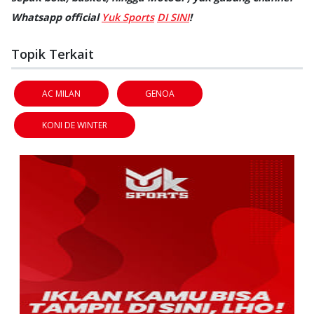
Whatsapp official
Yuk Sports
DI SINI
!
Topik Terkait
AC MILAN
GENOA
KONI DE WINTER