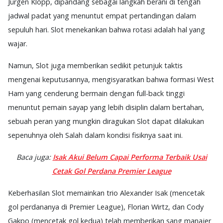
Jürgen Klopp, dipandang sebagai langkah berani di tengah
jadwal padat yang menuntut empat pertandingan dalam
sepuluh hari. Slot menekankan bahwa rotasi adalah hal yang
wajar.
Namun, Slot juga memberikan sedikit petunjuk taktis
mengenai keputusannya, mengisyaratkan bahwa formasi West
Ham yang cenderung bermain dengan full-back tinggi
menuntut pemain sayap yang lebih disiplin dalam bertahan,
sebuah peran yang mungkin diragukan Slot dapat dilakukan
sepenuhnya oleh Salah dalam kondisi fisiknya saat ini.
Baca juga:
Isak Akui Belum Capai Performa Terbaik Usai
Cetak Gol Perdana Premier League
Keberhasilan Slot memainkan trio Alexander Isak (mencetak
gol perdananya di Premier League), Florian Wirtz, dan Cody
Gakpo (mencetak gol kedua) telah memberikan sang manajer