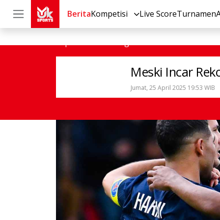
Berita
Kompetisi
Live Score
Turnamen
Sepak Bola
Ligue 1
Meski Incar R
Meski Incar Rek
Jumat, 25 April 2025 19:53 WIB