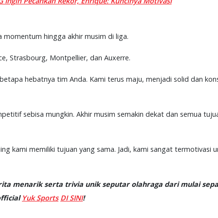
G Ingin Pecahkan Rekor, Enrique: Kuncinya Motivasi
 momentum hingga akhir musim di liga.
, Strasbourg, Montpellier, dan Auxerre.
etapa hebatnya tim Anda. Kami terus maju, menjadi solid dan kons
ompetitif sebisa mungkin. Akhir musim semakin dekat dan semua tuj
aing kami memiliki tujuan yang sama. Jadi, kami sangat termotivasi 
ta menarik serta trivia unik seputar olahraga dari mulai sepa
ficial
Yuk Sports
DI SINI
!