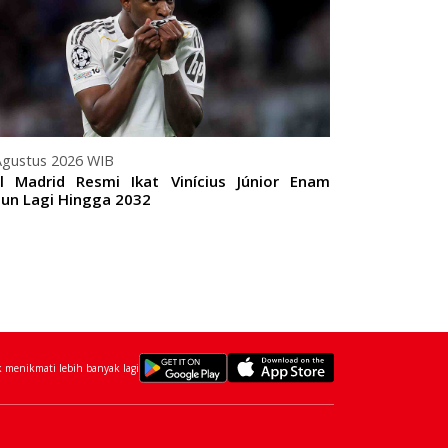
Agustus 2026 WIB
07 Agustus 20
l Madrid Resmi Ikat Vinícius Júnior Enam
Paris Saint
un Lagi Hingga 2032
dari Monaco S
menikmati lebih banyak lagi