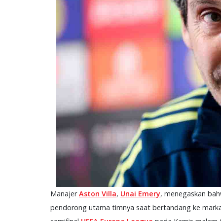
Manajer
Aston Villa
,
Unai Emery
, menegaskan bahw
pendorong utama timnya saat bertandang ke mark