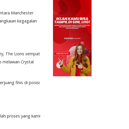
 antara Manchester
rangkaian kegagalan
ery, The Lions sempat
p melawan Crystal
juang finis di posisi
lah proses yang kami