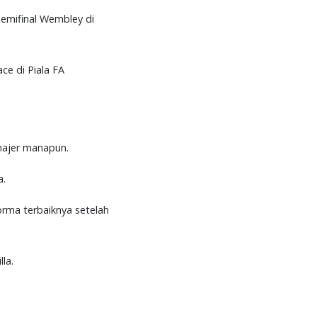
semifinal Wembley di
ce di Piala FA
anajer manapun.
la.
orma terbaiknya setelah
lla.