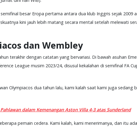
umat dini hari WIB).
, semifinal besar Eropa pertama antara dua klub Inggris sejak 2009
uatnya kini jauh lebih matang secara mental setelah melewati se
piacos dan Wembley
 tahun terakhir dengan catatan yang bervariasi. Di bawah asuhan Em
erence League musim 2023/24, disusul kekalahan di semifinal FA Cu
wan Olympiacos dua tahun lalu, kami kalah saat kami juga sedang ber
 Pahlawan dalam Kemenangan Aston Villa 4-3 atas Sunderland
eberapa pemain cedera. Kami kalah, kami menerimanya, dan itu ada