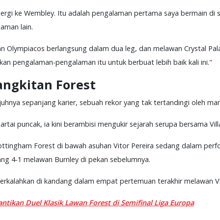
n pergi ke Wembley. Itu adalah pengalaman pertama saya bermain di 
laman lain.
an Olympiacos berlangsung dalam dua leg, dan melawan Crystal Pala
n pengalaman-pengalaman itu untuk berbuat lebih baik kali ini."
angkitan Forest
ujuhnya sepanjang karier, sebuah rekor yang tak tertandingi oleh m
partai puncak, ia kini berambisi mengukir sejarah serupa bersama Vil
ottingham Forest di bawah asuhan Vitor Pereira sedang dalam perf
ng 4-1 melawan Burnley di pekan sebelumnya.
 terkalahkan di kandang dalam empat pertemuan terakhir melawan Vi
ntikan Duel Klasik Lawan Forest di Semifinal Liga Europa