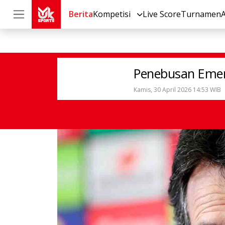
Berita
Kompetisi
Live Score
Turnamen
Sepak Bola
Lainnya
Penebusan Eme
Penebusan Emery
Kamis, 30 April 2026 14:53 WIB