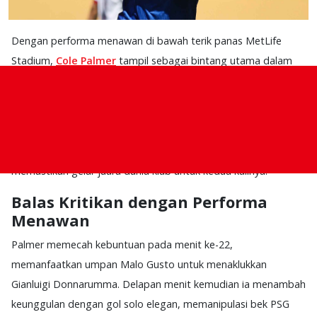
Dengan performa menawan di bawah terik panas MetLife
Stadium,
Cole Palmer
tampil sebagai bintang utama dalam
kemenangan gemilang
Chelsea
atas
Paris Saint-Germain
di
final
Piala Dunia Antarklub 2025
, Senin (14/7).
Dua gol dan satu assist-nya membantu The Blues
menumbangkan juara Liga Champions dengan skor 3‑0,
memastikan gelar juara dunia klub untuk kedua kalinya.
Balas Kritikan dengan Performa
Menawan
Palmer memecah kebuntuan pada menit ke-22,
memanfaatkan umpan Malo Gusto untuk menaklukkan
Gianluigi Donnarumma. Delapan menit kemudian ia menambah
keunggulan dengan gol solo elegan, memanipulasi bek PSG