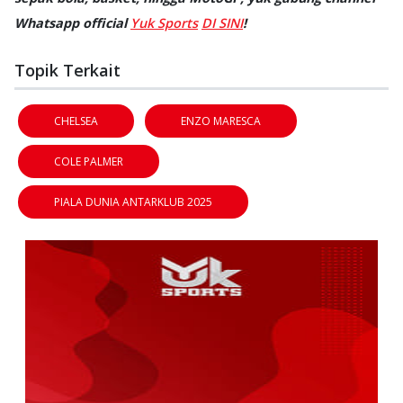
Whatsapp official
Yuk Sports
DI SINI
!
Topik Terkait
CHELSEA
ENZO MARESCA
COLE PALMER
PIALA DUNIA ANTARKLUB 2025