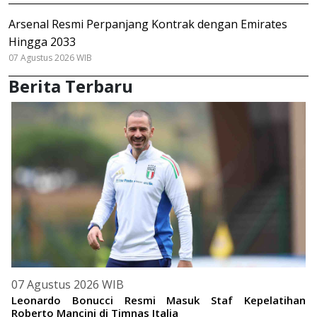
Arsenal Resmi Perpanjang Kontrak dengan Emirates
Hingga 2033
07 Agustus 2026 WIB
Berita Terbaru
07 Agustus 2026 WIB
Leonardo Bonucci Resmi Masuk Staf Kepelatihan
Roberto Mancini di Timnas Italia