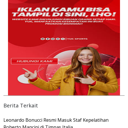
Berita Terkait
Leonardo Bonucci Resmi Masuk Staf Kepelatihan
Roberto Mancini di Timnas Italia