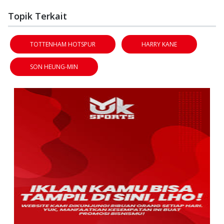
Topik Terkait
TOTTENHAM HOTSPUR
HARRY KANE
SON HEUNG-MIN