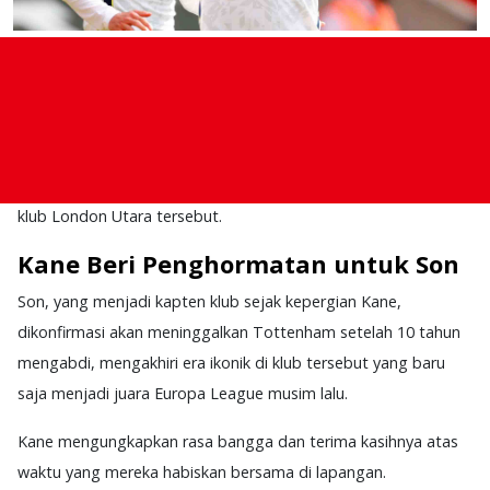
Mantan kapten
Tottenham Hotspur
,
Harry Kane
, telah
memberikan penghormatan yang sangat menyentuh
kepada
Son Heung-min
, menggambarkan kemitraan mereka
sebagai salah satu yang terbaik dalam sejarah Premier
League, menyusul kepergian sang pemain Korea Selatan dari
klub London Utara tersebut.
Kane Beri Penghormatan untuk Son
Son, yang menjadi kapten klub sejak kepergian Kane,
dikonfirmasi akan meninggalkan Tottenham setelah 10 tahun
mengabdi, mengakhiri era ikonik di klub tersebut yang baru
saja menjadi juara Europa League musim lalu.
Kane mengungkapkan rasa bangga dan terima kasihnya atas
waktu yang mereka habiskan bersama di lapangan.