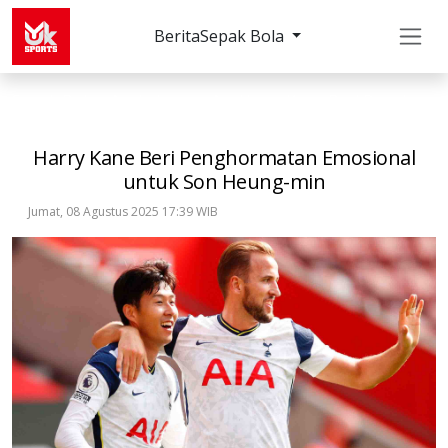
Berita
Sepak Bola
Sepak Bola
Lainnya
Harry Kane Beri Penghorm
Harry Kane Beri Penghormatan Emosional
untuk Son Heung-min
Jumat, 08 Agustus 2025 17:39 WIB