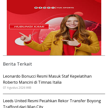
Berita Terkait
Leonardo Bonucci Resmi Masuk Staf Kepelatihan
Roberto Mancini di Timnas Italia
07 Agustus 2026 WIB
Leeds United Resmi Pecahkan Rekor Transfer Boyong
Trafford dari Man City