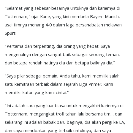
"Selamat yang sebesar-besarnya untuknya dan kariernya di
Tottenham," ujar Kane, yang kini membela Bayern Munich,
usai timnya menang 4-0 dalam laga persahabatan melawan
Spurs.
"Pertama dan terpenting, dia orang yang hebat. Saya
mengenalnya dengan sangat baik sebagai seorang teman,
dan betapa rendah hatinya dia dan betapa baiknya dia."
"Saya pikir sebagai pemain, Anda tahu, kami memiliki salah
satu kemitraan terbaik dalam sejarah Liga Primer. Kami
memiliki ikatan yang kami cintai.”
"Ini adalah cara yang luar biasa untuk mengakhiri kariernya di
Tottenham, mengangkat trofi tahun lalu bersama tim… dan
sekarang ini adalah babak baru baginya, dia akan pergi ke LA,
dan saya mendoakan yang terbaik untuknya, dan saya