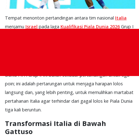
Tempat menonton pertandingan antara tim nasional
Italia
menjamu
Israel
pada laga
Kualifikasi Piala Dunia 2026
Grup I
yang akan berlangsung pada Rabu (15/10) pukul 1.45 dini hari
WIB.
Malam ini, seluruh mata tertuju ke Udine, Italia, di mana Gli
Azzurri akan menjamu Israel dalam laga krusial Kualifikasi Piala
Dunia FIFA Grup I. Ini bukan sekadar pertandingan untuk tiga
poin; ini adalah pertarungan untuk menjaga harapan lolos
langsung dan, yang lebih penting, untuk memulihkan martabat
pertahanan Italia agar terhindar dari gagal lolos ke Piala Dunia
tiga kali beruntun.
Transformasi Italia di Bawah
Gattuso