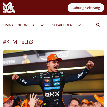
Gabung Sekarang
TIMNAS INDONESIA
SEPAK BOLA
PERMAIN
#KTM Tech3