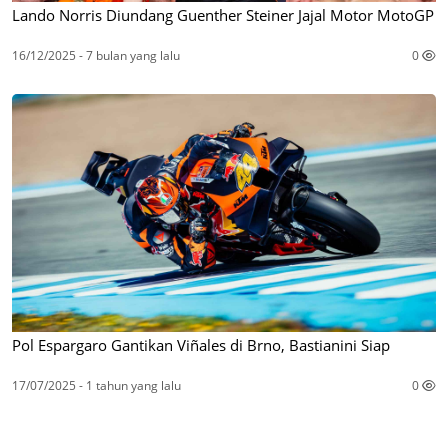
Lando Norris Diundang Guenther Steiner Jajal Motor MotoGP
16/12/2025 - 7 bulan yang lalu
0
Pol Espargaro Gantikan Viñales di Brno, Bastianini Siap
17/07/2025 - 1 tahun yang lalu
0