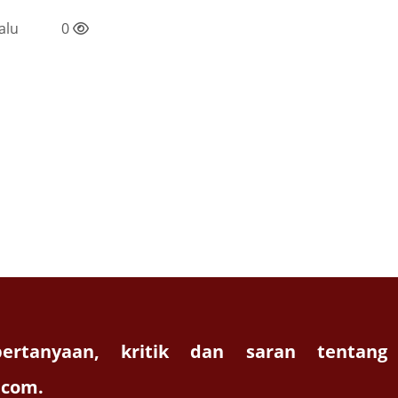
alu
0
ertanyaan, kritik dan saran tentang
.com.