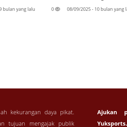
9 bulan yang lalu
0
08/09/2025 - 10 bulan yang l
nah kekurangan daya pikat.
Ajukan p
n tujuan mengajak publik
Yuksports