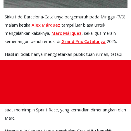
Sirkuit de Barcelona-Catalunya bergemuruh pada Minggu (7/9)
malam ketika
Alex Márquez
tampil luar biasa untuk
mengalahkan kakaknya,
Marc Márquez
, sekaligus meraih
kemenangan penuh emosi di
Grand Prix Catalunya
2025.
Hasil ini tidak hanya menggetarkan publik tuan rumah, tetapi
juga memutus rekor kemenangan beruntun Marc yang telah
bertahan selama 15 sprint dan balapan utama.
Penebusan Alex usai Crash di Sprint
Kemenangan ini menjadi kisah penebusan bagi Alex. Sehari
sebelumnya, ia harus menelan kekecewaan setelah terjatuh
saat memimpin Sprint Race, yang kemudian dimenangkan oleh
Marc.
Namun di balapan utama, pembalap Gresini itu bangkit