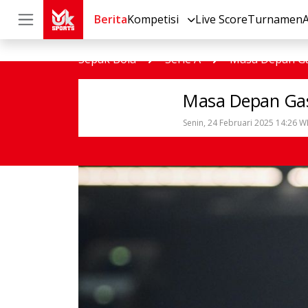
Berita
Kompetisi
Live Score
Turnamen
Sepak Bola
Serie A
Masa Depan Gas
Masa Depan Gasp
Senin, 24 Februari 2025 14:26 W