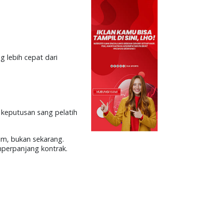
g lebih cepat dari
keputusan sang pelatih
im, bukan sekarang.
mperpanjang kontrak.