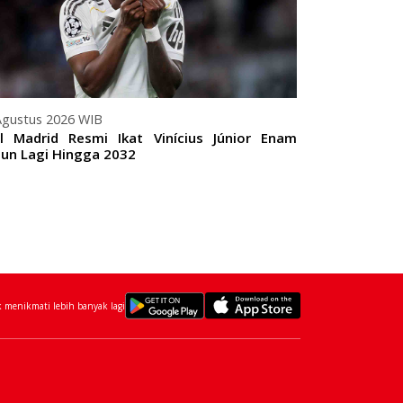
Agustus 2026 WIB
07 Agustus 20
l Madrid Resmi Ikat Vinícius Júnior Enam
Paris Saint
un Lagi Hingga 2032
dari Monaco S
menikmati lebih banyak lagi