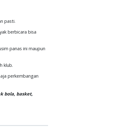
n pasti.
yak berbicara bisa
usim panas ini maupun
h klub.
u saja perkembangan
k bola, basket,