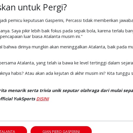
kan untuk Pergi?
adi pemicu keputusan Gasperini, Percassi tidak memberikan jawaba
nya. Saya pikir lebih baik fokus pada sepak bola, karena terlalu ban
encapaian luar biasa Atalanta musim ini."
al bahwa dirinya mungkin akan meninggalkan Atalanta
, baik pada m
 bersama Atalanta, yang telah ia bawa ke level tertinggi dalam sejara
knya habis? Atau akan ada kejutan di akhir musim ini? Kita tungg
ta menarik serta trivia unik seputar olahraga dari mulai sepa
ficial YukSports
DISINI
TALANTA
GIAN PIERO GASPERINI