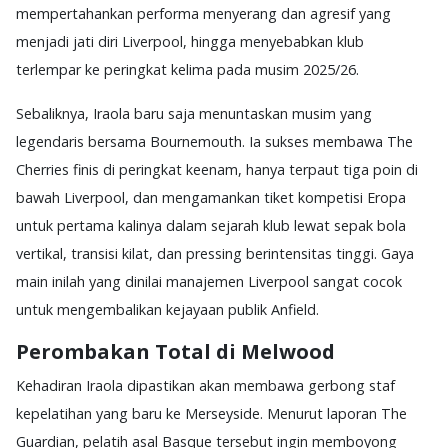
mempertahankan performa menyerang dan agresif yang
menjadi jati diri Liverpool, hingga menyebabkan klub
terlempar ke peringkat kelima pada musim 2025/26.
Sebaliknya, Iraola baru saja menuntaskan musim yang
legendaris bersama Bournemouth. Ia sukses membawa The
Cherries finis di peringkat keenam, hanya terpaut tiga poin di
bawah Liverpool, dan mengamankan tiket kompetisi Eropa
untuk pertama kalinya dalam sejarah klub lewat sepak bola
vertikal, transisi kilat, dan pressing berintensitas tinggi. Gaya
main inilah yang dinilai manajemen Liverpool sangat cocok
untuk mengembalikan kejayaan publik Anfield.
Perombakan Total di Melwood
Kehadiran Iraola dipastikan akan membawa gerbong staf
kepelatihan yang baru ke Merseyside. Menurut laporan The
Guardian, pelatih asal Basque tersebut ingin memboyong