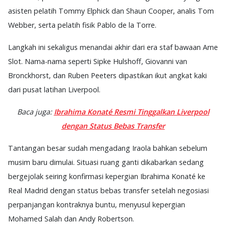
asisten pelatih Tommy Elphick dan Shaun Cooper, analis Tom
Webber, serta pelatih fisik Pablo de la Torre.
Langkah ini sekaligus menandai akhir dari era staf bawaan Arne
Slot. Nama-nama seperti Sipke Hulshoff, Giovanni van
Bronckhorst, dan Ruben Peeters dipastikan ikut angkat kaki
dari pusat latihan Liverpool.
Baca juga:
Ibrahima Konaté Resmi Tinggalkan Liverpool
dengan Status Bebas Transfer
Tantangan besar sudah mengadang Iraola bahkan sebelum
musim baru dimulai. Situasi ruang ganti dikabarkan sedang
bergejolak seiring konfirmasi kepergian Ibrahima Konaté ke
Real Madrid dengan status bebas transfer setelah negosiasi
perpanjangan kontraknya buntu, menyusul kepergian
Mohamed Salah dan Andy Robertson.