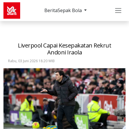
Berita
Sepak Bola
Sepak Bola
Premier League
Liverpool Capai Ke
Liverpool Capai Kesepakatan Rekrut
Andoni Iraola
Rabu, 03 Juni 2026 18:20 WIB