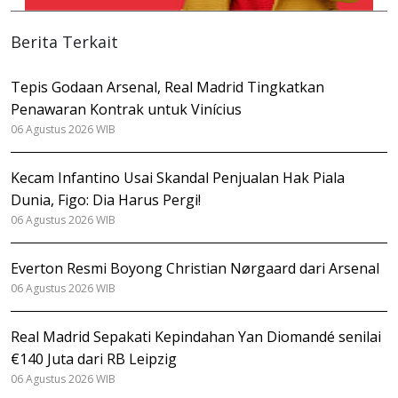
Berita Terkait
Tepis Godaan Arsenal, Real Madrid Tingkatkan
Penawaran Kontrak untuk Vinícius
06 Agustus 2026 WIB
Kecam Infantino Usai Skandal Penjualan Hak Piala
Dunia, Figo: Dia Harus Pergi!
06 Agustus 2026 WIB
Everton Resmi Boyong Christian Nørgaard dari Arsenal
06 Agustus 2026 WIB
Real Madrid Sepakati Kepindahan Yan Diomandé senilai
€140 Juta dari RB Leipzig
06 Agustus 2026 WIB