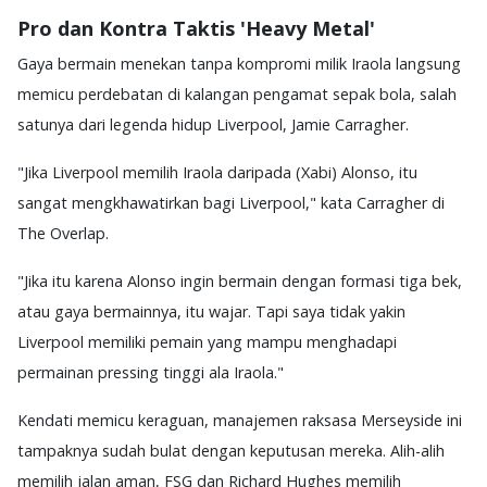
Pro dan Kontra Taktis 'Heavy Metal'
Gaya bermain menekan tanpa kompromi milik Iraola langsung
memicu perdebatan di kalangan pengamat sepak bola, salah
satunya dari legenda hidup Liverpool, Jamie Carragher.
"Jika Liverpool memilih Iraola daripada (Xabi) Alonso, itu
sangat mengkhawatirkan bagi Liverpool," kata Carragher di
The Overlap.
"Jika itu karena Alonso ingin bermain dengan formasi tiga bek,
atau gaya bermainnya, itu wajar. Tapi saya tidak yakin
Liverpool memiliki pemain yang mampu menghadapi
permainan pressing tinggi ala Iraola."
Kendati memicu keraguan, manajemen raksasa Merseyside ini
tampaknya sudah bulat dengan keputusan mereka. Alih-alih
memilih jalan aman, FSG dan Richard Hughes memilih