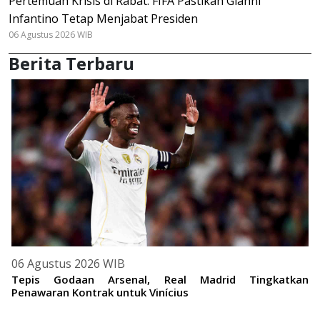
Pertemuan Krisis di Rabat: FIFA Pastikan Gianni
Infantino Tetap Menjabat Presiden
06 Agustus 2026 WIB
Berita Terbaru
06 Agustus 2026 WIB
Tepis Godaan Arsenal, Real Madrid Tingkatkan
Penawaran Kontrak untuk Vinícius