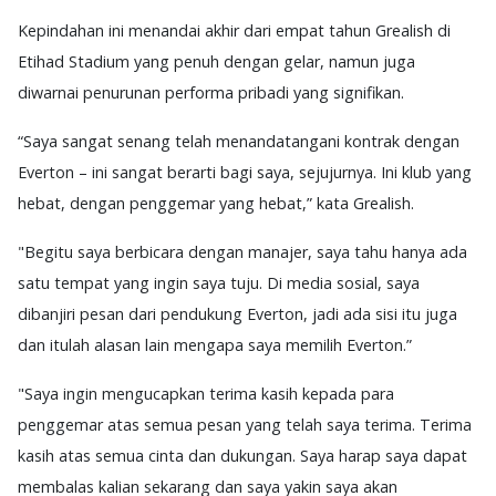
Kepindahan ini menandai akhir dari empat tahun Grealish di
Etihad Stadium yang penuh dengan gelar, namun juga
diwarnai penurunan performa pribadi yang signifikan.
“Saya sangat senang telah menandatangani kontrak dengan
Everton – ini sangat berarti bagi saya, sejujurnya. Ini klub yang
hebat, dengan penggemar yang hebat,” kata Grealish.
"Begitu saya berbicara dengan manajer, saya tahu hanya ada
satu tempat yang ingin saya tuju. Di media sosial, saya
dibanjiri pesan dari pendukung Everton, jadi ada sisi itu juga
dan itulah alasan lain mengapa saya memilih Everton.”
"Saya ingin mengucapkan terima kasih kepada para
penggemar atas semua pesan yang telah saya terima. Terima
kasih atas semua cinta dan dukungan. Saya harap saya dapat
membalas kalian sekarang dan saya yakin saya akan