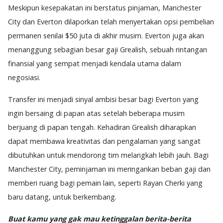
Meskipun kesepakatan ini berstatus pinjaman, Manchester
City dan Everton dilaporkan telah menyertakan opsi pembelian
permanen senilai $50 juta di akhir musim. Everton juga akan
menanggung sebagian besar gaji Grealish, sebuah rintangan
finansial yang sempat menjadi kendala utama dalam
negosiasi.
Transfer ini menjadi sinyal ambisi besar bagi Everton yang
ingin bersaing di papan atas setelah beberapa musim
berjuang di papan tengah. Kehadiran Grealish diharapkan
dapat membawa kreativitas dan pengalaman yang sangat
dibutuhkan untuk mendorong tim melangkah lebih jauh. Bagi
Manchester City, peminjaman ini meringankan beban gaji dan
memberi ruang bagi pemain lain, seperti Rayan Cherki yang
baru datang, untuk berkembang.
Buat kamu yang gak mau ketinggalan berita-berita