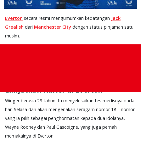
Everton
secara resmi mengumumkan kedatangan
Jack
Grealish
dari
Manchester City
dengan status pinjaman satu
musim.
Grealish, yang pernah menjadi pemain termahal di Inggris,
akan memulai babak baru dalam kariernya di Goodison Park
setelah kesulitan mendapatkan menit bermain di bawah
asuhan Pep Guardiola.
Lanjutkan Karier di Everton
Winger berusia 29 tahun itu menyelesaikan tes medisnya pada
hari Selasa dan akan mengenakan seragam nomor 18—nomor
yang ia pilih sebagai penghormatan kepada dua idolanya,
Wayne Rooney dan Paul Gascoigne, yang juga pernah
memakainya di Everton.