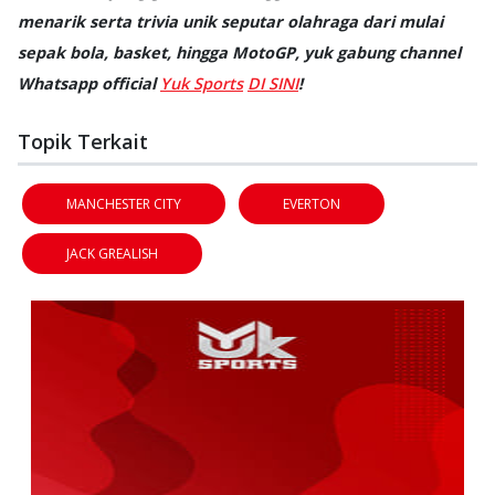
menarik serta trivia unik seputar olahraga dari mulai
sepak bola, basket, hingga MotoGP, yuk gabung channel
Whatsapp official
Yuk Sports
DI SINI
!
Topik Terkait
MANCHESTER CITY
EVERTON
JACK GREALISH