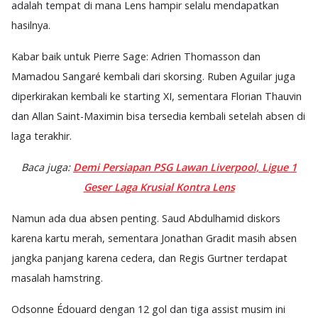
adalah tempat di mana Lens hampir selalu mendapatkan
hasilnya.
Kabar baik untuk Pierre Sage: Adrien Thomasson dan
Mamadou Sangaré kembali dari skorsing. Ruben Aguilar juga
diperkirakan kembali ke starting XI, sementara Florian Thauvin
dan Allan Saint-Maximin bisa tersedia kembali setelah absen di
laga terakhir.
Baca juga:
Demi Persiapan PSG Lawan Liverpool, Ligue 1
Geser Laga Krusial Kontra Lens
Namun ada dua absen penting. Saud Abdulhamid diskors
karena kartu merah, sementara Jonathan Gradit masih absen
jangka panjang karena cedera, dan Regis Gurtner terdapat
masalah hamstring.
Odsonne Édouard dengan 12 gol dan tiga assist musim ini