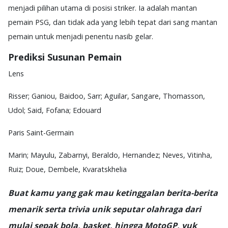
menjadi pilihan utama di posisi striker. Ia adalah mantan
pemain PSG, dan tidak ada yang lebih tepat dari sang mantan
pemain untuk menjadi penentu nasib gelar.
Prediksi Susunan Pemain
Lens
Risser; Ganiou, Baidoo, Sarr; Aguilar, Sangare, Thomasson,
Udol; Said, Fofana; Edouard
Paris Saint-Germain
Marin; Mayulu, Zabarnyi, Beraldo, Hernandez; Neves, Vitinha,
Ruiz; Doue, Dembele, Kvaratskhelia
Buat kamu yang gak mau ketinggalan berita-berita
menarik serta trivia unik seputar olahraga dari
mulai sepak bola, basket, hingga MotoGP, yuk