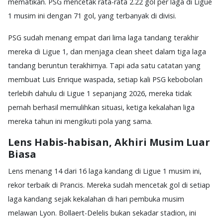
mematikan. PSG mencetak rata-rata 2.22 gol per laga di Ligue
1 musim ini dengan 71 gol, yang terbanyak di divisi.
PSG sudah menang empat dari lima laga tandang terakhir
mereka di Ligue 1, dan menjaga clean sheet dalam tiga laga
tandang beruntun terakhirnya. Tapi ada satu catatan yang
membuat Luis Enrique waspada, setiap kali PSG kebobolan
terlebih dahulu di Ligue 1 sepanjang 2026, mereka tidak
pernah berhasil memulihkan situasi, ketiga kekalahan liga
mereka tahun ini mengikuti pola yang sama.
Lens Habis-habisan, Akhiri Musim Luar
Biasa
Lens menang 14 dari 16 laga kandang di Ligue 1 musim ini,
rekor terbaik di Prancis. Mereka sudah mencetak gol di setiap
laga kandang sejak kekalahan di hari pembuka musim
melawan Lyon. Bollaert-Delelis bukan sekadar stadion, ini