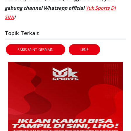
gabung channel Whatsapp official
Yuk Sports
DI
SINI
!
Topik Terkait
PARIS SAINT-GERMAIN
LENS