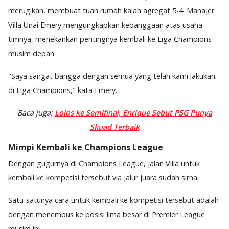
merugikan, membuat tuan rumah kalah agregat 5-4. Manajer
Villa Unai Emery mengungkapkan kebanggaan atas usaha
timnya, menekankan pentingnya kembali ke Liga Champions
musim depan.
"Saya sangat bangga dengan semua yang telah kami lakukan
di Liga Champions," kata Emery.
Baca juga:
Lolos ke Semifinal, Enrique Sebut PSG Punya
Skuad Terbaik
Mimpi Kembali ke Champions League
Dengan gugurnya di Champions League, jalan Villa untuk
kembali ke kompetisi tersebut via jalur juara sudah sirna.
Satu-satunya cara untuk kembali ke kompetisi tersebut adalah
dengan menembus ke posisi lima besar di Premier League
musim ini.