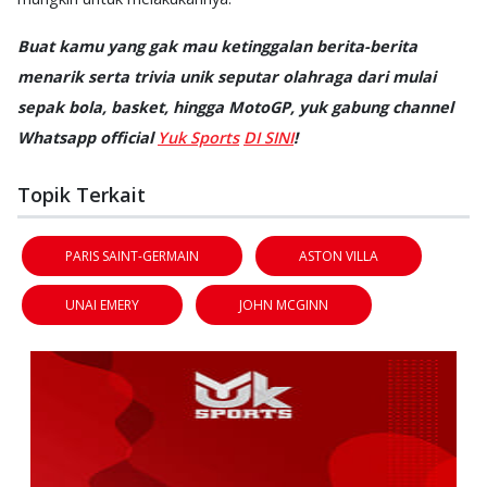
Buat kamu yang gak mau ketinggalan berita-berita
menarik serta trivia unik seputar olahraga dari mulai
sepak bola, basket, hingga MotoGP, yuk gabung channel
Whatsapp official
Yuk Sports
DI SINI
!
Topik Terkait
PARIS SAINT-GERMAIN
ASTON VILLA
UNAI EMERY
JOHN MCGINN