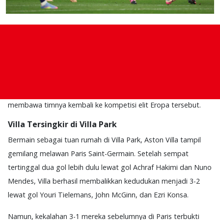
Aston Villa
kalah tersingkir secara dramatis dengan skor
agregat 4-5 melawan
Paris Saint-Germain
pada putaran
perempat final Champions League 2024-25, Rabu (16/4) dini
hari WIB.
Hal ini membuat pelatih Villa,
Unai Emery
, tak sabar untuk
membawa timnya kembali ke kompetisi elit Eropa tersebut.
Villa Tersingkir di Villa Park
Bermain sebagai tuan rumah di Villa Park, Aston Villa tampil
gemilang melawan Paris Saint-Germain. Setelah sempat
tertinggal dua gol lebih dulu lewat gol Achraf Hakimi dan Nuno
Mendes, Villa berhasil membalikkan kedudukan menjadi 3-2
lewat gol Youri Tielemans, John McGinn, dan Ezri Konsa.
Namun, kekalahan 3-1 mereka sebelumnya di Paris terbukti