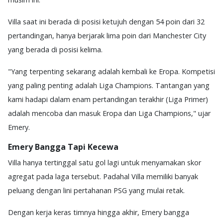
Villa saat ini berada di posisi ketujuh dengan 54 poin dari 32
pertandingan, hanya berjarak lima poin dari Manchester City
yang berada di posisi kelima.
"Yang terpenting sekarang adalah kembali ke Eropa. Kompetisi
yang paling penting adalah Liga Champions. Tantangan yang
kami hadapi dalam enam pertandingan terakhir (Liga Primer)
adalah mencoba dan masuk Eropa dan Liga Champions," ujar
Emery.
Emery Bangga Tapi Kecewa
Villa hanya tertinggal satu gol lagi untuk menyamakan skor
agregat pada laga tersebut. Padahal Villa memiliki banyak
peluang dengan lini pertahanan PSG yang mulai retak.
Dengan kerja keras timnya hingga akhir, Emery bangga