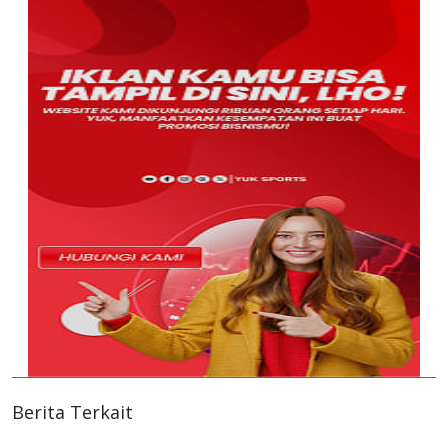
Berita Terkait