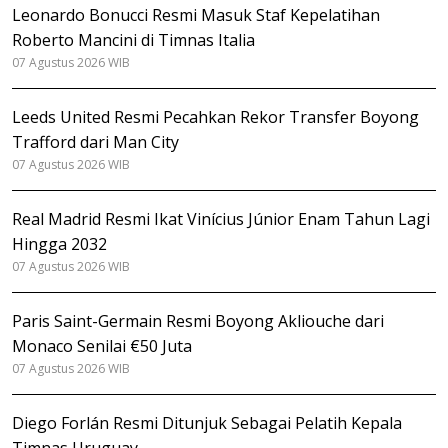
Leonardo Bonucci Resmi Masuk Staf Kepelatihan
Roberto Mancini di Timnas Italia
07 Agustus 2026 WIB
Leeds United Resmi Pecahkan Rekor Transfer Boyong
Trafford dari Man City
07 Agustus 2026 WIB
Real Madrid Resmi Ikat Vinícius Júnior Enam Tahun Lagi
Hingga 2032
07 Agustus 2026 WIB
Paris Saint-Germain Resmi Boyong Akliouche dari
Monaco Senilai €50 Juta
07 Agustus 2026 WIB
Diego Forlán Resmi Ditunjuk Sebagai Pelatih Kepala
Timnas Uruguay