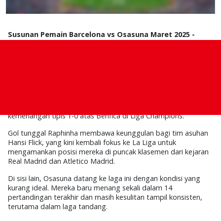
Susunan Pemain Barcelona vs Osasuna Maret 2025 -
LaLiga
2024/2025 semakin mendekati fase krusial, dan pekan
ke-27 bakal menghadirkan laga menarik antara
Barcelona vs
Osasuna
.
Pertandingan ini akan berlangsung di
Estadi Olímpic Lluís
Companys pada Minggu, 9 Maret 2025, pukul 03.00 WIB
.
Barcelona sedang dalam performa apik setelah meraih
kemenangan tipis
1-0 atas Benfica di Liga Champions
.
Gol tunggal Raphinha membawa keunggulan bagi tim asuhan
Hansi Flick
, yang kini kembali fokus ke La Liga untuk
mengamankan posisi mereka di puncak klasemen dari kejaran
Real Madrid dan Atletico Madrid.
Di sisi lain, Osasuna datang ke laga ini dengan kondisi yang
kurang ideal. Mereka baru menang sekali dalam
14
pertandingan terakhir
dan masih kesulitan tampil konsisten,
terutama dalam laga tandang.