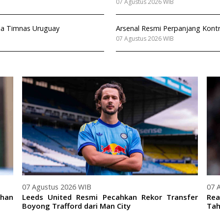
07 Agustus 2026 WIB
ala Timnas Uruguay
Arsenal Resmi Perpanjang Kont
07 Agustus 2026 WIB
07 Agustus 2026 WIB
07 
ihan
Leeds United Resmi Pecahkan Rekor Transfer
Rea
Boyong Trafford dari Man City
Tah