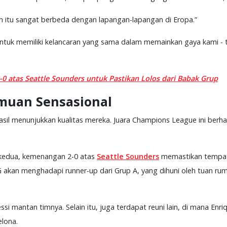
n itu sangat berbeda dengan lapangan-lapangan di Eropa.”
tuk memiliki kelancaran yang sama dalam memainkan gaya kami - t
0 atas Seattle Sounders untuk Pastikan Lolos dari Babak Grup
muan Sensasional
sil menunjukkan kualitas mereka. Juara Champions League ini berha
kedua, kemenangan 2-0 atas
Seattle Sounders
memastikan tempat
SG akan menghadapi runner-up dari Grup A, yang dihuni oleh tuan ru
si mantan timnya. Selain itu, juga terdapat reuni lain, di mana Enr
elona.