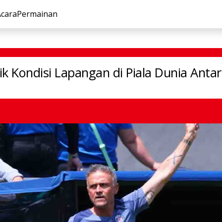
Acara
Permainan
ritik Kondisi Lapangan di Piala Dunia Antarklub
tik Kondisi Lapangan di Piala Dunia Anta