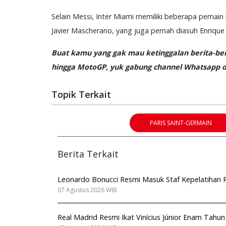
Selain Messi, Inter Miami memiliki beberapa pemain 
Javier Mascherano, yang juga pernah diasuh Enrique 
Buat kamu yang gak mau ketinggalan berita-beri
hingga MotoGP, yuk gabung channel Whatsapp of
Topik Terkait
PARIS SAINT-GERMAIN
Berita Terkait
Leonardo Bonucci Resmi Masuk Staf Kepelatihan Ro
07 Agustus 2026 WIB
Real Madrid Resmi Ikat Vinícius Júnior Enam Tahu