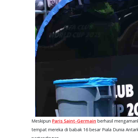
Meskipun
Paris Saint-Germain
berhasil mengamank
tempat mereka di babak 16 besar Piala Dunia Antar