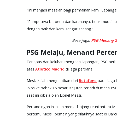
"Ini menjadi masalah bagi permainan kami. Lapanga
"Rumputnya berbeda dan karenanya, tidak mudah un
dengan baik dan kami sangat senang."
Baca juga:
PSG Menang 2-
PSG Melaju, Menanti Perte
Terlepas dari keluhan mengenai lapangan, PSG berha
atas
Atletico Madrid
di laga perdana.
Meski kalah mengejutkan dari
Botafogo
pada laga 
lolos ke babak 16 besar. Kejutan terjadi di mana P
saat ini dibela oleh Lionel Messi.
Pertandingan ini akan menjadi ajang reuni antara Mes
bertemu Messi, pemain yang dilatihnya saat di Barc