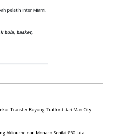
ah pelatih Inter Miami,
k bola, basket,
kor Transfer Boyong Trafford dari Man City
ng Akliouche dari Monaco Senilai €50 Juta