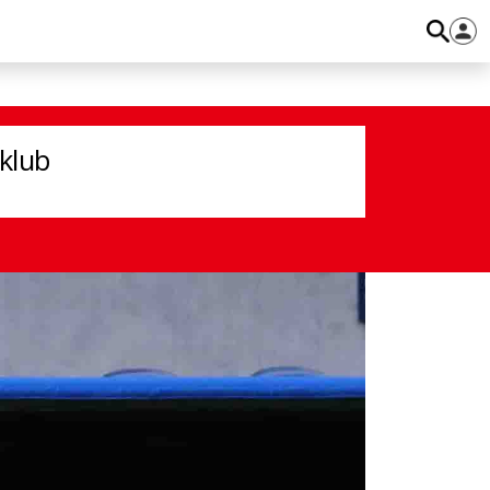
rklub