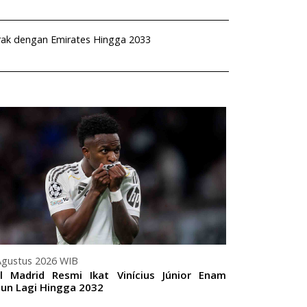
rak dengan Emirates Hingga 2033
07 Agustus 20
Paris Saint
dari Monaco S
Agustus 2026 WIB
l Madrid Resmi Ikat Vinícius Júnior Enam
un Lagi Hingga 2032