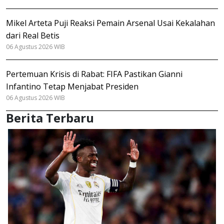
Mikel Arteta Puji Reaksi Pemain Arsenal Usai Kekalahan
dari Real Betis
06 Agustus 2026 WIB
Pertemuan Krisis di Rabat: FIFA Pastikan Gianni
Infantino Tetap Menjabat Presiden
06 Agustus 2026 WIB
Berita Terbaru