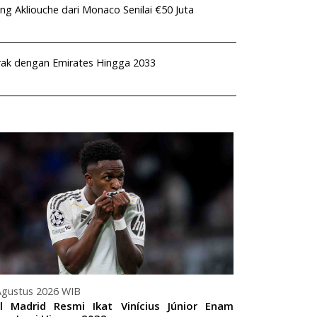
ng Akliouche dari Monaco Senilai €50 Juta
rak dengan Emirates Hingga 2033
Agustus 2026 WIB
07 Agustus 20
l Madrid Resmi Ikat Vinícius Júnior Enam
Paris Saint