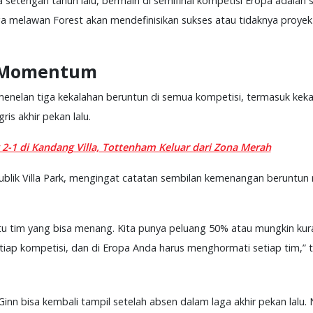
etengah tahun lalu, bermain di semifinal kompetisi Eropa adalah s
 melawan Forest akan mendefinisikan sukses atau tidaknya proyek y
 Momentum
h menelan tiga kekalahan beruntun di semua kompetisi, termasuk ke
is akhir pekan lalu.
2-1 di Kandang Villa, Tottenham Keluar dari Zona Merah
blik Villa Park, mengingat catatan sembilan kemenangan beruntun
tu tim yang bisa menang. Kita punya peluang 50% atau mungkin kur
etiap kompetisi, dan di Eropa Anda harus menghormati setiap tim,”
inn bisa kembali tampil setelah absen dalam laga akhir pekan lalu. 