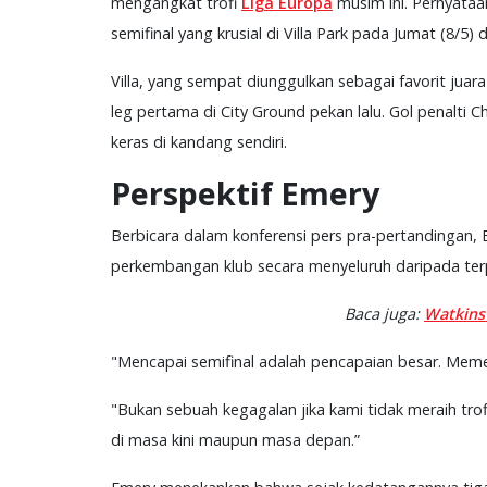
mengangkat trofi
Liga Europa
musim ini. Pernyataa
semifinal yang krusial di Villa Park pada Jumat (8/5) d
Villa, yang sempat diunggulkan sebagai favorit juara
leg pertama di City Ground pekan lalu. Gol penalti
keras di kandang sendiri.
Perspektif Emery
Berbicara dalam konferensi pers pra-pertandingan, 
perkembangan klub secara menyeluruh daripada terp
Baca juga:
Watkins 
"Mencapai semifinal adalah pencapaian besar. Memena
"Bukan sebuah kegagalan jika kami tidak meraih tro
di masa kini maupun masa depan.”