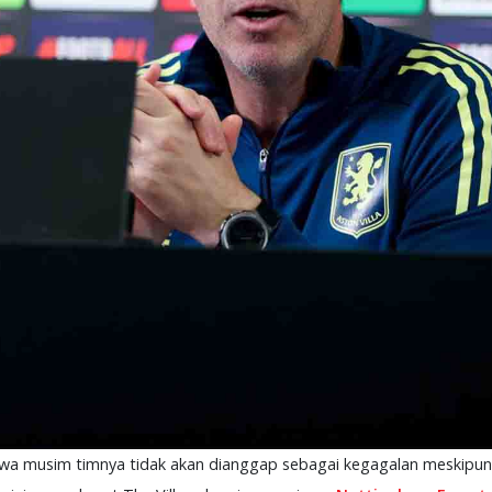
wa musim timnya tidak akan dianggap sebagai kegagalan meskipun