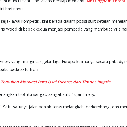
n ini muncul saat The Villans bersiap menjamu
Nottingham Forest
ini hari nanti.
 sejak awal kompetisi, kini berada dalam posisi sulit setelah menel
 Chris Wood di babak kedua menjadi pembeda yang membuat Villa ha
Emery yang mengincar gelar Liga Europa kelimanya secara pribadi, m
aku pada satu trofi.
Temukan Motivasi Baru Usai Dicoret dari Timnas Inggris
ngkan trofi itu sangat, sangat sulit," ujar Emery.
fi. Satu-satunya jalan adalah terus melangkah, berkembang, dan me