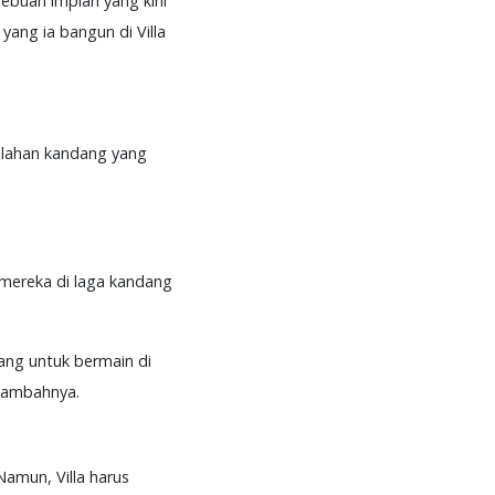
ebuah impian yang kini
ang ia bangun di Villa
kalahan kandang yang
 mereka di laga kandang
ang untuk bermain di
 tambahnya.
Namun, Villa harus