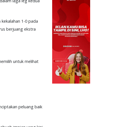
dalam laga leg kedua
an kekalahan 1-0 pada
rus berjuang ekstra
emilih untuk melihat
nciptakan peluang baik