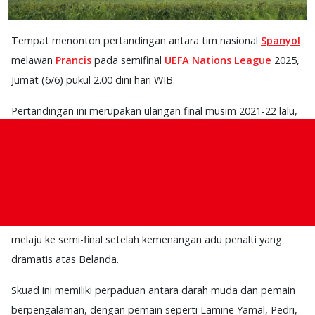
Tempat menonton pertandingan antara tim nasional
Spanyol
melawan
Prancis
pada semifinal
UEFA Nations League
2025,
Jumat (6/6) pukul 2.00 dini hari WIB.
Pertandingan ini merupakan ulangan final musim 2021-22 lalu,
di mana pemenang akan melaju ke partai final untuk melawan
Portugal.
Preview Spanyol vs Prancis.
Spanyol, di bawah bimbingan Luis de la Fuente, mengincar
gelar UEFA Nations League kedua berturut-turut. Mereka
melaju ke semi-final setelah kemenangan adu penalti yang
dramatis atas Belanda.
Skuad ini memiliki perpaduan antara darah muda dan pemain
berpengalaman, dengan pemain seperti Lamine Yamal, Pedri,