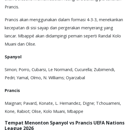
Prancis.
Prancis akan menggunakan dalam formasi 4-3-3, menekankan
kecepatan di sisi sayap dan pergerakan menyerang yang
lancar. Mbappé akan didampingi pemain seperti Randal Kolo
Muani dan Olise.
Spanyol
Simon; Porro, Cubarsi, Le Normand, Cucurella; Zubimendi,
Pedri; Yamal, Olmo, N. Williams; Oyarzabal
Prancis
Maignan; Pavard, Konate, L. Hernandez, Digne; Tchouameni,
Kone, Rabiot; Olise, Kolo Muani, Mbappe
Tempat Menonton Spanyol vs Prancis UEFA Nations
League 2026