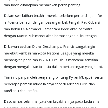
dan Rodri diharapkan memainkan peran penting.
Dalam sesi latihan terakhir mereka sebelum pertandingan, De
la Fuente berlatih dengan pasangan bek tengah Pau Cubarsí
dan Robin Le Normand. Sementara Pedri akan bermitra
dengan Martin Zubimendi akan berpasangan di lini tengah.
Di bawah asuhan Didier Deschamps, Prancis sangat ingin
merebut kembali mahkota Nations League yang mereka
menangkan pada tahun 2021. Les Bleus mencapai semifinal
dengan mengalahkan Kroasia dalam pertandingan yang ketat.
Tim ini dipimpin oleh penyerang bintang Kylian Mbappé, serta
beberapa pemain muda lainnya seperti Michael Olise dan
Aurélien Tchouaméni.
Deschamps telah menyatakan keyakinannya pada kedalaman