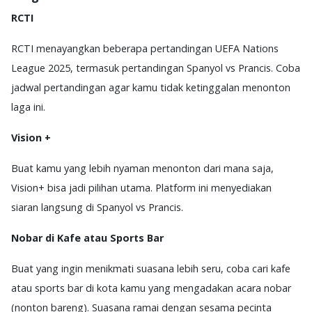
RCTI
RCTI menayangkan beberapa pertandingan UEFA Nations
League 2025, termasuk pertandingan Spanyol vs Prancis. Coba
jadwal pertandingan agar kamu tidak ketinggalan menonton
laga ini.
Vision +
Buat kamu yang lebih nyaman menonton dari mana saja,
Vision+ bisa jadi pilihan utama. Platform ini menyediakan
siaran langsung di Spanyol vs Prancis.
Nobar di Kafe atau Sports Bar
Buat yang ingin menikmati suasana lebih seru, coba cari kafe
atau sports bar di kota kamu yang mengadakan acara nobar
(nonton bareng). Suasana ramai dengan sesama pecinta