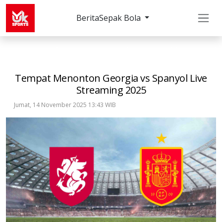
Berita
Sepak Bola
Sepak Bola
Internasional
Tempat Menonton Geor
Tempat Menonton Georgia vs Spanyol Live
Streaming 2025
Jumat, 14 November 2025 13:43 WIB