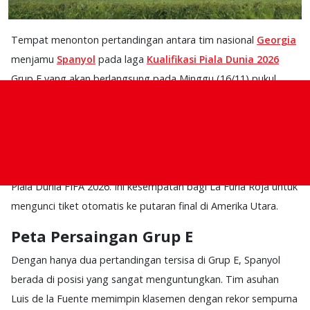
Tempat menonton pertandingan antara tim nasional
Georgia
menjamu
Spanyol
pada laga
Kualifikasi Piala Dunia 2026
Grup E yang akan berlangsung pada Minggu (16/11) pukul
00.00 dini hari WIB
Atmosfer di Boris Paichadze Dinamo Arena dipastikan akan
memanas pada saat Georgia menjamu raksasa Eropa,
Spanyol, dalam pertandingan penentuan Grup E Kualifikasi
Piala Dunia FIFA 2026. Ini kesempatan bagi La Furia Roja untuk
mengunci tiket otomatis ke putaran final di Amerika Utara.
Peta Persaingan Grup E
Dengan hanya dua pertandingan tersisa di Grup E, Spanyol
berada di posisi yang sangat menguntungkan. Tim asuhan
Luis de la Fuente memimpin klasemen dengan rekor sempurna