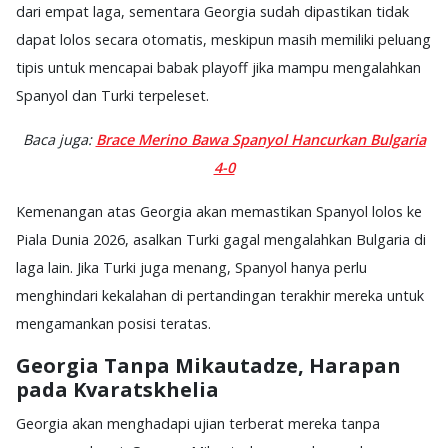
dari empat laga, sementara Georgia sudah dipastikan tidak
dapat lolos secara otomatis, meskipun masih memiliki peluang
tipis untuk mencapai babak playoff jika mampu mengalahkan
Spanyol dan Turki terpeleset.
Baca juga:
Brace Merino Bawa Spanyol Hancurkan Bulgaria
4-0
Kemenangan atas Georgia akan memastikan Spanyol lolos ke
Piala Dunia 2026, asalkan Turki gagal mengalahkan Bulgaria di
laga lain. Jika Turki juga menang, Spanyol hanya perlu
menghindari kekalahan di pertandingan terakhir mereka untuk
mengamankan posisi teratas.
Georgia Tanpa Mikautadze, Harapan
pada Kvaratskhelia
Georgia akan menghadapi ujian terberat mereka tanpa