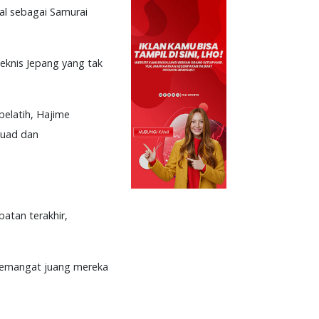
nal sebagai Samurai
teknis Jepang yang tak
pelatih, Hajime
kuad dan
atan terakhir,
 semangat juang mereka