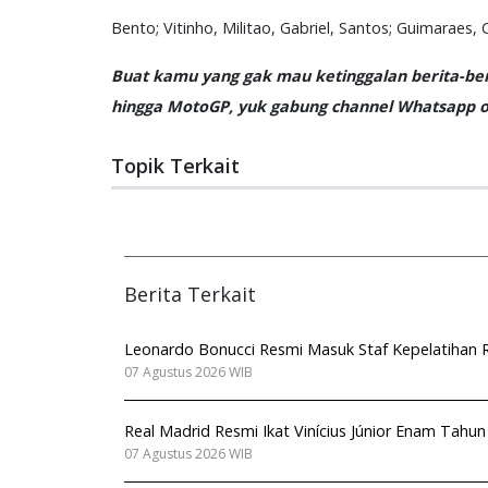
Bento; Vitinho, Militao, Gabriel, Santos; Guimaraes, 
Buat kamu yang gak mau ketinggalan berita-beri
hingga MotoGP, yuk gabung channel Whatsapp of
Topik Terkait
Berita Terkait
Leonardo Bonucci Resmi Masuk Staf Kepelatihan Ro
07 Agustus 2026 WIB
Real Madrid Resmi Ikat Vinícius Júnior Enam Tahu
07 Agustus 2026 WIB