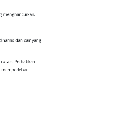
ang menghancurkan.
dinamis dan cair yang
rotasi. Perhatikan
ka memperlebar