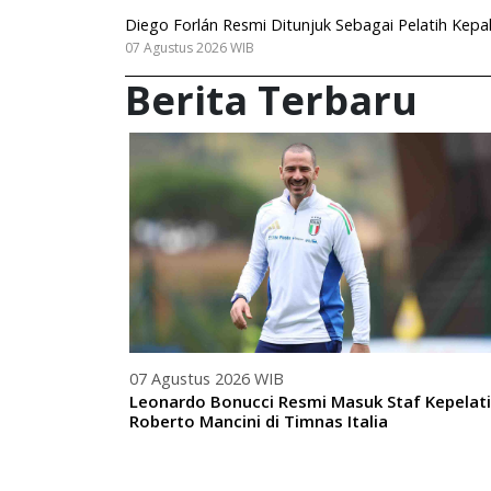
Diego Forlán Resmi Ditunjuk Sebagai Pelatih Kep
07 Agustus 2026 WIB
Berita Terbaru
07 Agustus 2026 WIB
Leonardo Bonucci Resmi Masuk Staf Kepelat
Roberto Mancini di Timnas Italia