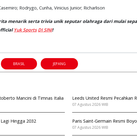
Casemiro; Rodrygo, Cunha, Vinicius Junior; Richarlison
ta menarik serta trivia unik seputar olahraga dari mulai sepa
ficial
Yuk Sports
DI SINI
!
BRASIL
JEPANG
berto Mancini di Timnas Italia
Leeds United Resmi Pecahkan Re
07 Agustus 2026 WIB
n Lagi Hingga 2032
Paris Saint-Germain Resmi Boyo
07 Agustus 2026 WIB