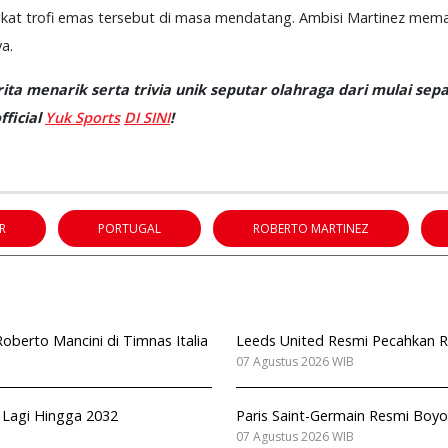
ngkat trofi emas tersebut di masa mendatang. Ambisi Martinez mem
a.
ta menarik serta trivia unik seputar olahraga dari mulai sepa
ficial
Yuk Sports
DI SINI
!
R
PORTUGAL
ROBERTO MARTINEZ
berto Mancini di Timnas Italia
Leeds United Resmi Pecahkan Re
07 Agustus 2026 WIB
n Lagi Hingga 2032
Paris Saint-Germain Resmi Boyo
07 Agustus 2026 WIB