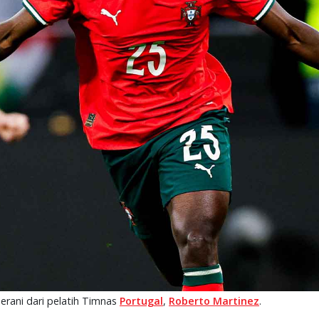
erani dari pelatih Timnas
Portugal
,
Roberto Martinez
.