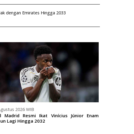
rak dengan Emirates Hingga 2033
07 Agustus 20
Paris Saint
dari Monaco S
Agustus 2026 WIB
l Madrid Resmi Ikat Vinícius Júnior Enam
un Lagi Hingga 2032