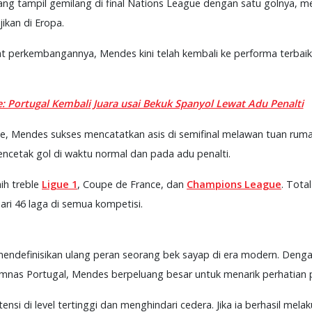
ang tampil gemilang di final Nations League dengan satu golnya, 
jikan di Eropa.
erkembangannya, Mendes kini telah kembali ke performa terbaikn
: Portugal Kembali Juara usai Bekuk Spanyol Lewat Adu Penalti
e, Mendes sukses mencatatkan asis di semifinal melawan tuan ruma
mencetak gol di waktu normal dan pada adu penalti.
ih treble
Ligue 1
, Coupe de France, dan
Champions League
. Tota
ri 46 laga di semua kompetisi.
endefinisikan ulang peran seorang bek sayap di era modern. Deng
 timnas Portugal, Mendes berpeluang besar untuk menarik perhatian p
si di level tertinggi dan menghindari cedera. Jika ia berhasil mela