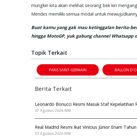
mungkin kita akan melihat seorang bek kiri menga
Mendes memiliki semua modal untuk mewujudkanny
Buat kamu yang gak mau ketinggalan berita-beri
hingga MotoGP, yuk gabung channel Whatsapp of
Topik Terkait
PARIS SAINT-GERMAIN
BALLON D'O
Berita Terkait
Leonardo Bonucci Resmi Masuk Staf Kepelatihan Ro
07 Agustus 2026 WIB
Real Madrid Resmi Ikat Vinícius Júnior Enam Tahu
07 Agustus 2026 WIB