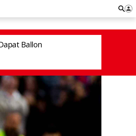
n d'Or
apat Ballon