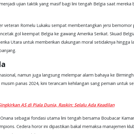
adi ujian taktik yang masif bagi lini tengah Belgia saat mereka 
iker veteran Romelu Lukaku sempat membentangkan jersi bernomor 
encetak gol keempat Belgia ke gawang Amerika Serikat. Skuad Belg
rika Utara untuk memberikan dukungan moral setidaknya hingga lag
 panjang.
la
nasional, namun juga langsung melempar alarm bahaya ke Birmingha
 musim panas 2024, kini terancam kehilangan sang pemain untuk se
Singkirkan AS di Piala Dunia, Raskin: Selalu Ada Keadilan
n Onana sebagai fondasi utama lini tengah bersama Boubacar Kamar
mpions. Cedera horor ini dipastikan bakal memaksa manajemen klu