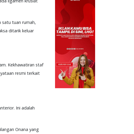
da ligamen krusiat
h satu tuan rumah,
ksa ditarik keluar
tam. Kekhawatiran staf
nyataan resmi terkait
erior. Ini adalah
hilangan Onana yang