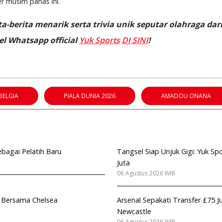
fer musim panas ini.
-berita menarik serta trivia unik seputar olahraga dari
l Whatsapp official
Yuk Sports
DI SINI
!
BELGIA
PIALA DUNIA 2026
AMADOU ONANA
ebagai Pelatih Baru
Tangsel Siap Unjuk Gigi: Yuk 
Juta
06 Agustus 2026 WIB
 Bersama Chelsea
Arsenal Sepakati Transfer £75 
Newcastle
06 Agustus 2026 WIB