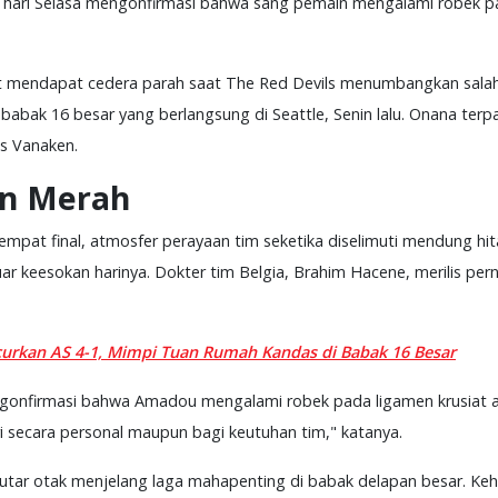
a hari Selasa mengonfirmasi bahwa sang pemain mengalami robek pa
sebut mendapat cedera parah saat The Red Devils menumbangkan sala
babak 16 besar yang berlangsung di Seattle, Senin lalu. Onana terpa
ns Vanaken.
an Merah
empat final, atmosfer perayaan tim seketika diselimuti mendung hi
uar keesokan harinya. Dokter tim Belgia, Brahim Hacene, merilis per
curkan AS 4-1, Mimpi Tuan Rumah Kandas di Babak 16 Besar
onfirmasi bahwa Amadou mengalami robek pada ligamen krusiat ant
ri secara personal maupun bagi keutuhan tim," katanya.
utar otak menjelang laga mahapenting di babak delapan besar. Ke