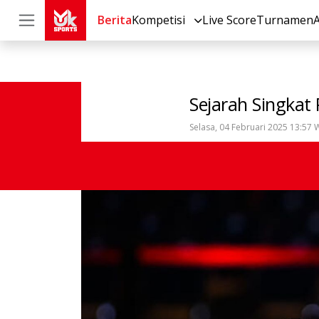
Berita
Kompetisi
Live Score
Turnamen
Others
Volleyball
Sejarah Singkat 
Sejarah Singkat
Selasa, 04 Februari 2025 13:57 