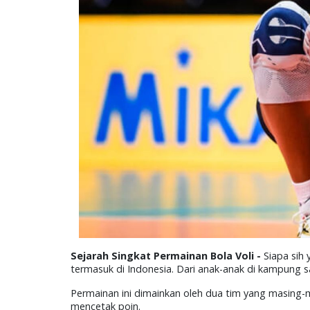
Sejarah Singkat Permainan Bola Voli -
Siapa sih 
termasuk di Indonesia. Dari anak-anak di kampung sa
Permainan ini dimainkan oleh
dua tim yang masing-
mencetak poin
.