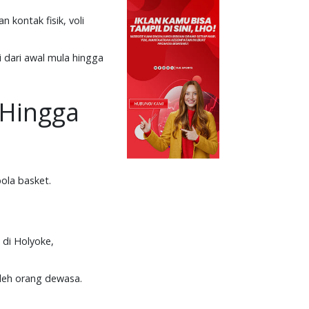
 kontak fisik, voli
i
dari awal mula hingga
 Hingga
bola basket.
di
Holyoke,
oleh orang dewasa.