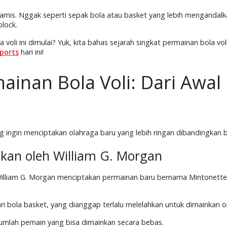
namis. Nggak seperti sepak bola atau basket yang lebih mengandalkan
block.
voli ini dimulai?
Yuk, kita bahas
sejarah singkat permainan bola vol
ports
hari ini!
ainan Bola Voli: Dari Awal
ang ingin menciptakan olahraga baru yang lebih ringan dibandingkan 
takan oleh William G. Morgan
illiam G. Morgan
menciptakan permainan baru bernama
Mintonette
ari bola basket
, yang dianggap terlalu melelahkan untuk dimainkan 
 jumlah pemain yang bisa dimainkan secara bebas.