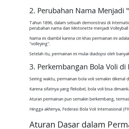
2. Perubahan Nama Menjadi "B
Tahun 1896
, dalam sebuah demonstrasi di Interna
perubahan nama dari
Mintonette menjadi Volleyball 
Nama ini diambil karena ciri khas permainan ini adal
"volleying"
.
Setelah itu, permainan ini mulai diadopsi oleh banya
3. Perkembangan Bola Voli di
Seiring waktu, permainan bola voli semakin dikenal
Karena sifatnya yang fleksibel, bola voli bisa dimain
Aturan permainan pun semakin berkembang, terma
Hingga akhirnya,
Federasi Bola Voli Internasional (
Aturan Dasar dalam Perma