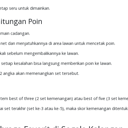
etap seru untuk dimainkan.
itungan Poin
main cadangan.
 net
dan menjatuhkannya di area lawan untuk mencetak poin.
ali
sebelum mengembalikannya ke lawan.
a setiap kesalahan bisa langsung memberikan poin ke lawan.
 2 angka
akan memenangkan set tersebut.
stem best of three (2 set kemenangan) atau best of five (3 set ke
i set terakhir (set ke-3 atau ke-5), maka skor kemenangan ditentu