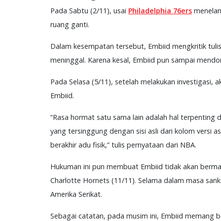
Pada Sabtu (2/11), usai
Philadelphia 76ers
menelan 
ruang ganti.
Dalam kesempatan tersebut, Embiid mengkritik tuli
meninggal. Karena kesal, Embiid pun sampai mendo
Pada Selasa (5/11), setelah melakukan investigasi, a
Embiid.
“Rasa hormat satu sama lain adalah hal terpenting
yang tersinggung dengan sisi asli dari kolom versi a
berakhir adu fisik,” tulis pernyataan dari NBA.
Hukuman ini pun membuat Embiid tidak akan bermain 
Charlotte Hornets (11/11). Selama dalam masa sanks
Amerika Serikat.
Sebagai catatan, pada musim ini, Embiid memang be