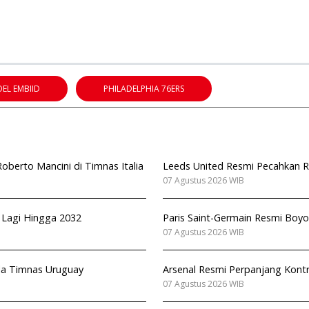
OEL EMBIID
PHILADELPHIA 76ERS
berto Mancini di Timnas Italia
Leeds United Resmi Pecahkan Re
07 Agustus 2026 WIB
n Lagi Hingga 2032
Paris Saint-Germain Resmi Boyo
07 Agustus 2026 WIB
ala Timnas Uruguay
Arsenal Resmi Perpanjang Kont
07 Agustus 2026 WIB