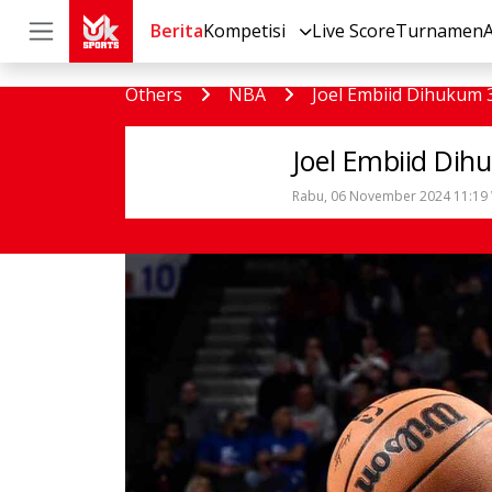
Berita
Kompetisi
Live Score
Turnamen
Others
NBA
Joel Embiid Dihukum
Joel Embiid Di
Rabu, 06 November 2024 11:19