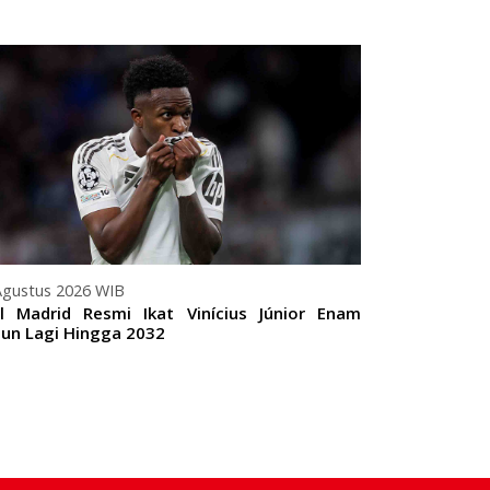
07 Agustus 20
Paris Saint
dari Monaco S
Agustus 2026 WIB
l Madrid Resmi Ikat Vinícius Júnior Enam
un Lagi Hingga 2032