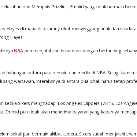
kekalahan dari Memphis Grizzlies, Embiid yang tidak bermain berin
san Hayes di mana di dalamnya ikut menyinggung anak dan saudara
rong Hayes.
khirnya
NBA
pun menjatuhkan hukuman larangan bertanding sebanya
 dari hubungan antara para pemain dan media di NBA. Selagi kami 
sli sang wartawan, interaksinya di antara dua pihak harus tetap prof
ketika Sixers menghadapi Los Angeles Clippers (7/11), Los Angele
i, Embiid pun tidak akan menerima bayaran yang kabarnya mencapai 
lum sekali pun bermain akibat cedera. Sixers sudah menjalani ena