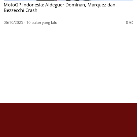
MotoGP Indonesia: Aldeguer Dominan, Marquez dan
Bezzecchi Crash
06/10/2025 - 10 bulan yang lalu
0