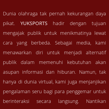
Dunia olahraga tak pernah kekurangan daya
pikat.
YUKSPORTS
hadir dengan tujuan
mengajak publik untuk menikmatinya lewat
cara yang berbeda. Sebagai media, kami
menawarkan diri untuk menjadi alternatif
publik dalam memenuhi kebutuhan akan
asupan informasi dan hiburan. Namun, tak
hanya di dunia virtual, kami juga menjanjikan
pengalaman seru bagi para penggemar untuk
berinteraksi secara langsung. Nantikan